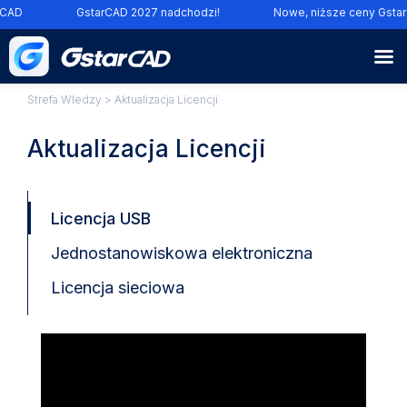
AD
GstarCAD 2027 nadchodzi!
Nowe, niższe ceny GstarC
Strefa WIedzy
> Aktualizacja Licencji
Aktualizacja Licencji
Licencja USB
Jednostanowiskowa elektroniczna
Licencja sieciowa