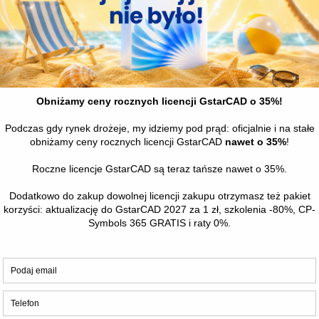
Tego jeszcze nie było… Nowe,
niższe ceny GstarCAD i stały pakiet
korzyści
Czytaj
wanie
Nakładki branżowe
Strefa Wie
Dla elektryków
Filmy instrukt