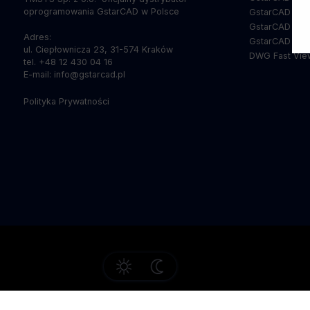
oprogramowania GstarCAD w Polsce
GstarCAD 36
GstarCAD Poin
Adres:
GstarCAD Mec
ul. Ciepłownicza 23, 31-574 Kraków
DWG Fast Vie
tel. +48 12 430 04 16
E-mail: info@gstarcad.pl
Polityka Prywatności
Usługi
Oprogramowanie
Rozwiązania dla