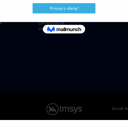
5
Dla architektów
Pobierz podrę
t Cloud
Dla mechaników
Porady i wska
hanical
Dla instalatorów
Wsparcie tech
w
Dla inżynierów
Dla konstruktorów
Social 
 biznesu
Metody finansowania
Oferta dla edukacji
Program polec