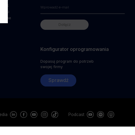
cznik
zówki
niczne
Konfigurator oprogramowania
Dopasuj program do potrzeb
swojej firmy
Sprawdź
media
Podcast
eń
Kariera
Konfigurator oprogramowania