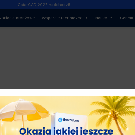
GstarCAD 2027 nadchodzi!
Nakładki branżowe
Wsparcie techniczne
Nauka
Cennik