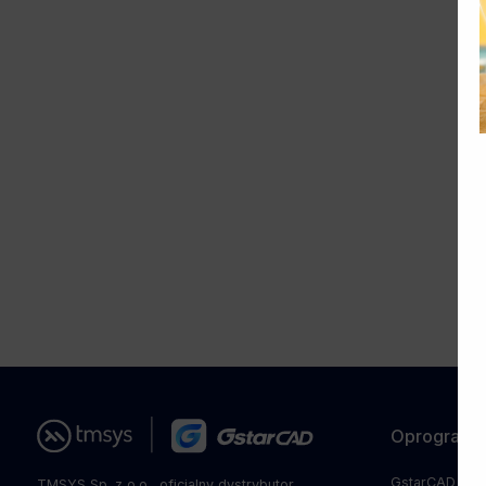
Oprogramo
GstarCAD
TMSYS Sp. z o.o. ­ oficjalny dystrybutor