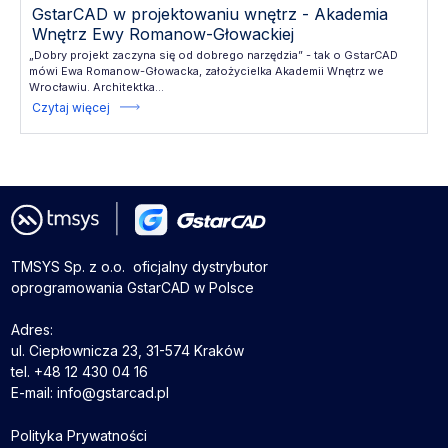
GstarCAD w projektowaniu wnętrz - Akademia
Wnętrz Ewy Romanow-Głowackiej
„Dobry projekt zaczyna się od dobrego narzędzia” - tak o GstarCAD
mówi Ewa Romanow-Głowacka, założycielka Akademii Wnętrz we
Wrocławiu. Architektka...
Czytaj więcej
TMSYS Sp. z o.o. ­ oficjalny dystrybutor
oprogramowania GstarCAD w Polsce
Adres:
ul. Ciepłownicza 23, 31-574 Kraków
tel. +48 12 430 04 16
E-mail: info@gstarcad.pl
Polityka Prywatności