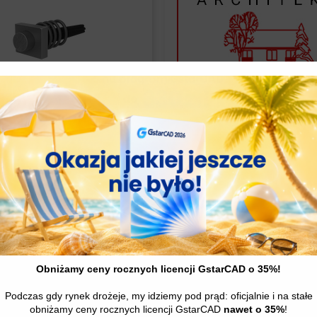
 2027 – Moduł
BiK Architektura
ie – rysowanie
Read More
Read Mo