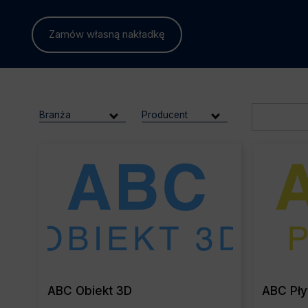
Zamów własną nakładkę
Branża
Producent
Read More
ABC Obiekt 3D
ABC Pły