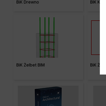
BiK Drewno
BIK Kon
Read More
BiK Żelbet BIM
BiK Żelb
Read More