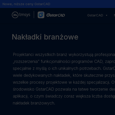
ższe ceny GstarCAD
GstarC
GstarCAD
Nakładki branżowe
Projektanci wszystkich branż wykorzystują profesjona
„rozszerzenia” funkcjonalności programów CAD, zapr
specjalnie z myślą o ich unikalnych potrzebach. Gsta
wiele dedykowanych nakładek, które skutecznie przysp
wszelkie procesy projektowe w każdej specjalizacji. O
środowisko GstarCAD pozwala na łatwe tworzenie d
aplikacji, o czym świadczy coraz większa liczba dost
nakładek branżowych.