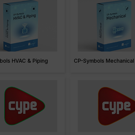
ols HVAC & Piping
CP-Symbols Mechanical
Read More
Read Mo