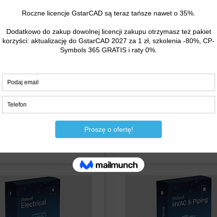
struktor BIM
BiK Śruby
Read More
Read Mo
et Siatki PLUS
CAD Rośliny
Read More
Read Mo