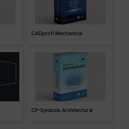
CADprofi Mechanical
re
Read More
CP-Symbols Architectural
re
Read More