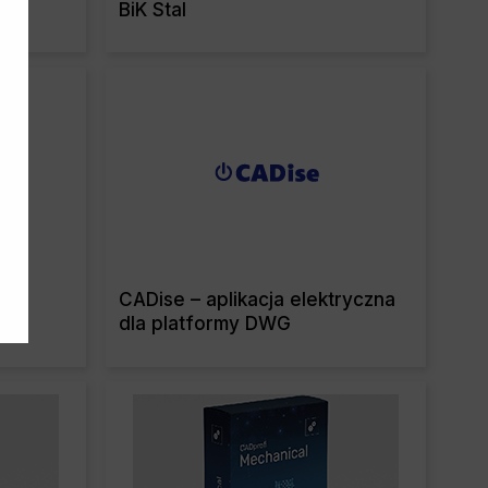
BiK Stal
re
Read More
CADise – aplikacja elektryczna
dla platformy DWG
re
Read More