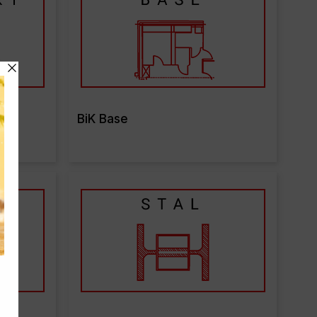
BiK Base
re
Read More