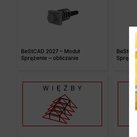
BeStCAD 2027 – Moduł
BeStCAD
Sprężenie – obliczanie
Sprężen
Read More