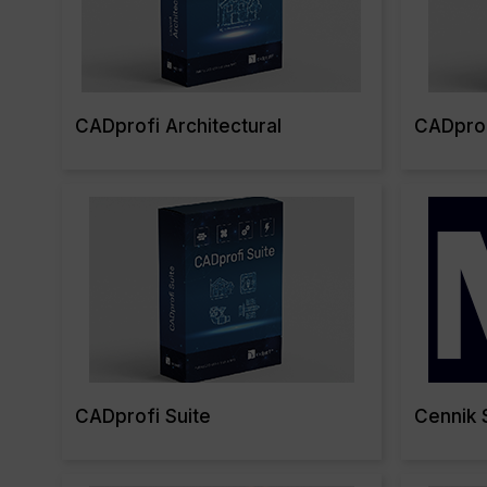
CADprofi Architectural
CADprofi
Read More
CADprofi Suite
Cennik 
Read More