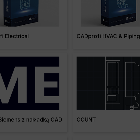
 Electrical
CADprofi HVAC & Piping
Read More
Read Mo
Siemens z nakładką CAD
COUNT
Read More
Read Mo