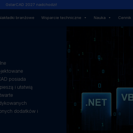
AD 2027 nadchodzi!
Nowe, n
Nakładki branżowe
Wsparcie techniczne
Nauka
Cennik
lne
ojektowane
rCAD posiada
ieszą i ułatwią
twarte
edykowanych
ępnych dodatków i