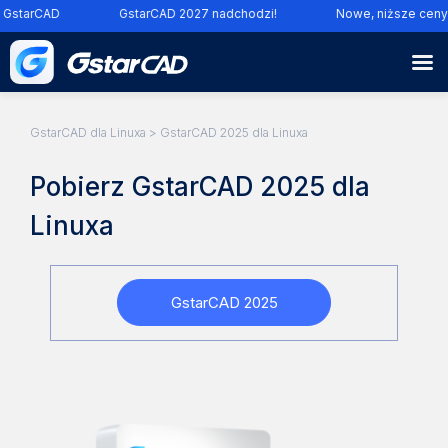
 GstarCAD
GstarCAD 2027 nadchodzi!
Nowe, niższe ceny
GstarCAD dla Linuxa
> GstarCAD 2025 dla Linuxa
Pobierz GstarCAD 2025 dla
Linuxa
GstarCAD 2025