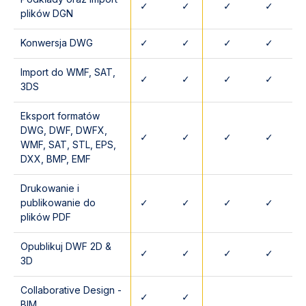
✓
✓
✓
✓
plików DGN
Konwersja DWG
✓
✓
✓
✓
Import do WMF, SAT,
✓
✓
✓
✓
3DS
Eksport formatów
DWG, DWF, DWFX,
✓
✓
✓
✓
WMF, SAT, STL, EPS,
DXX, BMP, EMF
Drukowanie i
publikowanie do
✓
✓
✓
✓
plików PDF
Opublikuj DWF 2D &
✓
✓
✓
✓
3D
Collaborative Design -
✓
✓
BIM