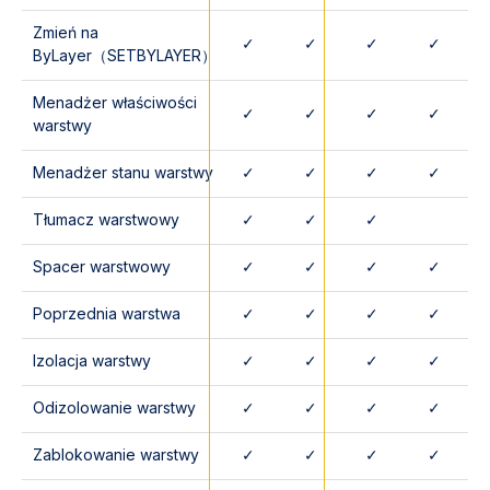
Zmień na
✓
✓
✓
✓
ByLayer（SETBYLAYER）
Menadżer właściwości
✓
✓
✓
✓
warstwy
Menadżer stanu warstwy
✓
✓
✓
✓
Tłumacz warstwowy
✓
✓
✓
Spacer warstwowy
✓
✓
✓
✓
Poprzednia warstwa
✓
✓
✓
✓
Izolacja warstwy
✓
✓
✓
✓
Odizolowanie warstwy
✓
✓
✓
✓
Zablokowanie warstwy
✓
✓
✓
✓