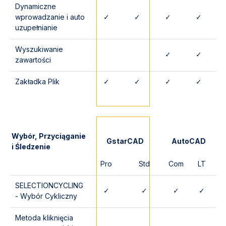
Dynamiczne
wprowadzanie i auto
✓
✓
✓
✓
uzupełnianie
Wyszukiwanie
✓
✓
zawartości
Zakładka Plik
✓
✓
✓
✓
Wybór, Przyciąganie
GstarCAD
AutoCAD
i Śledzenie
Pro
Std
Com
LT
SELECTIONCYCLING
✓
✓
✓
✓
- Wybór Cykliczny
Metoda kliknięcia