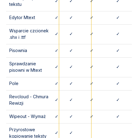
✓
✓
✓
✓
tekstu
Edytor Mtext
✓
✓
✓
✓
Wsparcie czcionek
✓
✓
✓
✓
.shx i .ttf
Pisownia
✓
✓
✓
✓
Sprawdzanie
✓
✓
✓
✓
pisowni w Mtext
Pole
✓
✓
✓
✓
Revcloud - Chmura
✓
✓
✓
✓
Rewizji
Wipeout - Wymaż
✓
✓
✓
✓
Przyrostowe
✓
✓
kopiowanie teksty