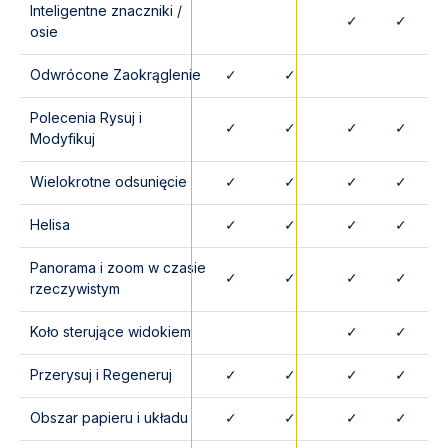
Inteligentne znaczniki /
✓
✓
osie
Odwrócone Zaokrąglenie
✓
✓
Polecenia Rysuj i
✓
✓
✓
✓
Modyfikuj
Wielokrotne odsunięcie
✓
✓
✓
✓
Helisa
✓
✓
✓
✓
Panorama i zoom w czasie
✓
✓
✓
✓
rzeczywistym
Koło sterujące widokiem
✓
✓
Przerysuj i Regeneruj
✓
✓
✓
✓
Obszar papieru i układu
✓
✓
✓
✓