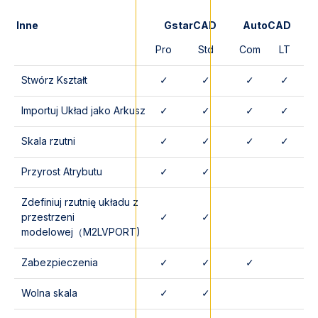
Inne
GstarCAD
AutoCAD
Pro
Std
Com
LT
Stwórz Kształt
✓
✓
✓
✓
Importuj Układ jako Arkusz
✓
✓
✓
✓
Skala rzutni
✓
✓
✓
✓
Przyrost Atrybutu
✓
✓
Zdefiniuj rzutnię układu z
przestrzeni
✓
✓
modelowej（M2LVPORT)
Zabezpieczenia
✓
✓
✓
Wolna skala
✓
✓