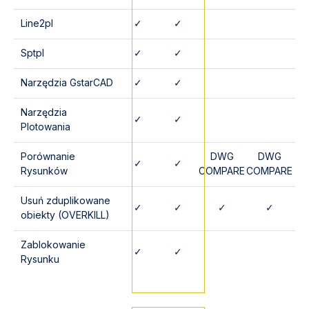
Line2pl
✓
✓
Sptpl
✓
✓
Narzędzia GstarCAD
✓
✓
Narzędzia
✓
✓
Plotowania
Porównanie
DWG
DWG
✓
✓
Rysunków
COMPARE
COMPARE
Usuń zduplikowane
✓
✓
✓
✓
obiekty (OVERKILL)
Zablokowanie
✓
✓
Rysunku