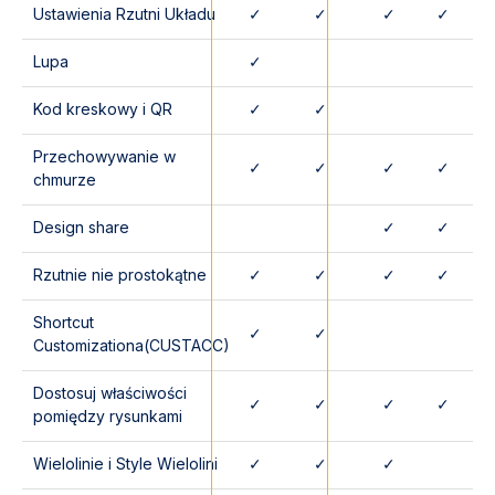
Ustawienia Rzutni Układu
✓
✓
✓
✓
Lupa
✓
Kod kreskowy i QR
✓
✓
Przechowywanie w
✓
✓
✓
✓
chmurze
Design share
✓
✓
Rzutnie nie prostokątne
✓
✓
✓
✓
Shortcut
✓
✓
Customizationa(CUSTACC)
Dostosuj właściwości
✓
✓
✓
✓
pomiędzy rysunkami
Wielolinie i Style Wielolini
✓
✓
✓