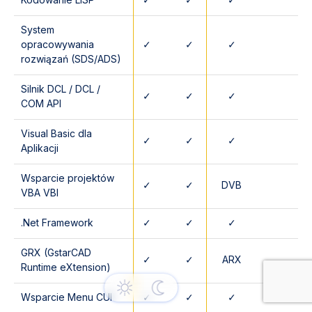
System
opracowywania
✓
✓
✓
rozwiązań (SDS/ADS)
Silnik DCL / DCL /
✓
✓
✓
COM API
Visual Basic dla
✓
✓
✓
Aplikacji
Wsparcie projektów
✓
✓
DVB
VBA VBI
.Net Framework
✓
✓
✓
GRX (GstarCAD
✓
✓
ARX
Runtime eXtension)
Wsparcie Menu CUI
✓
✓
✓
✓