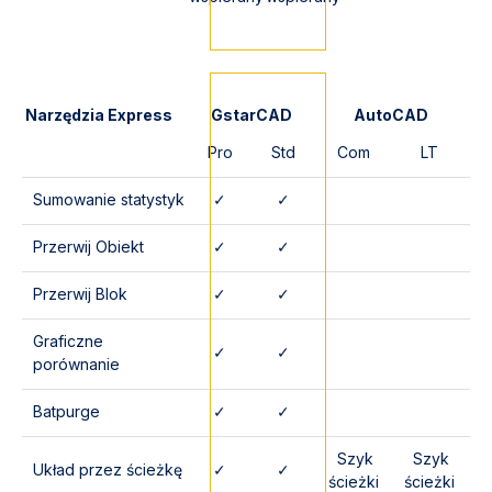
Narzędzia Express
GstarCAD
AutoCAD
Pro
Std
Com
LT
Sumowanie statystyk
✓
✓
Przerwij Obiekt
✓
✓
Przerwij Blok
✓
✓
Graficzne
✓
✓
porównanie
Batpurge
✓
✓
Szyk
Szyk
Układ przez ścieżkę
✓
✓
ścieżki
ścieżki