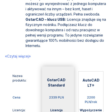
możesz go wyrejestrować z jednego komputera
i aktywować na innym – bez kont, haseł i
ograniczeń liczby urządzeń. Pełna swoboda.
GstarCAD – klucz USB:
Licencja znajduje się na
fizycznym nośniku. Podłączasz klucz do
dowolnego komputera i od razu pracujesz w
pełnej wersji programu. To jedyne rozwiązanie
gwarantujące 100% mobilności bez dostępu do
Internetu.
«Czytaj więcej»
Nazwa
GstarCAD
AutoCAD
produktu:
Standard
LT®
Cena
2339 PLN
2200
PLN
/rok
Licencja:
Licencja
Wypożyczenie