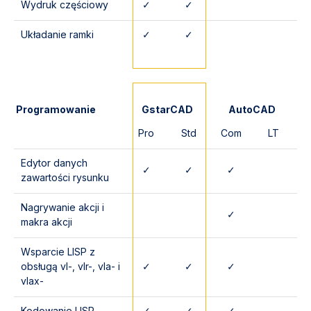
Wydruk częściowy
✓
✓
Układanie ramki
✓
✓
Programowanie
GstarCAD
AutoCAD
Pro
Std
Com
LT
Edytor danych
✓
✓
✓
zawartości rysunku
Nagrywanie akcji i
✓
makra akcji
Wsparcie LISP z
obsługą vl-, vlr-, vla- i
✓
✓
✓
vlax-
Kodowanie LISP
✓
✓
✓