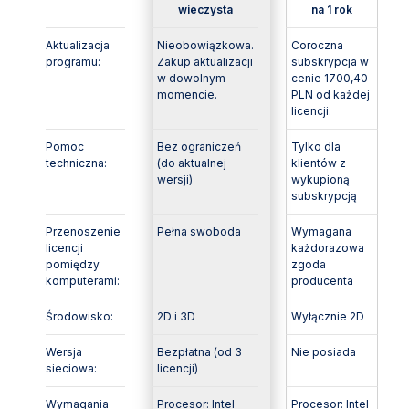
wieczysta
na 1 rok
Aktualizacja
Nieobowiązkowa.
Coroczna
programu:
Zakup aktualizacji
subskrypcja w
w dowolnym
cenie 1700,40
momencie.
PLN od każdej
licencji.
Pomoc
Bez ograniczeń
Tylko dla
techniczna:
(do aktualnej
klientów z
wersji)
wykupioną
subskrypcją
Przenoszenie
Pełna swoboda
Wymagana
licencji
każdorazowa
pomiędzy
zgoda
komputerami:
producenta
Środowisko:
2D i 3D
Wyłącznie 2D
Wersja
Bezpłatna (od 3
Nie posiada
sieciowa:
licencji)
Wymagania
Procesor: Intel
Procesor: Intel