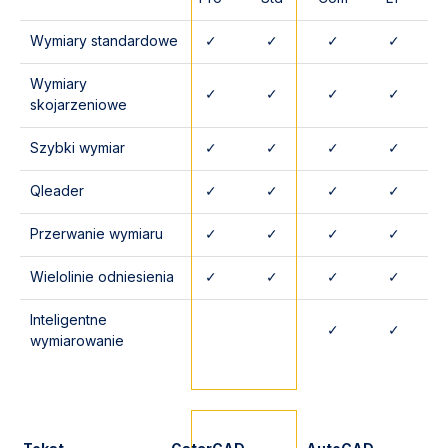
Wymiary standardowe
✓
✓
✓
✓
Wymiary
✓
✓
✓
✓
skojarzeniowe
Szybki wymiar
✓
✓
✓
✓
Qleader
✓
✓
✓
✓
Przerwanie wymiaru
✓
✓
✓
✓
Wielolinie odniesienia
✓
✓
✓
✓
Inteligentne
✓
✓
wymiarowanie