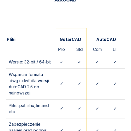
Pliki
GstarCAD
AutoCAD
Pro
Std
Com
LT
Wersje: 32-bit / 64-bit
✓
✓
✓
✓
Wsparcie formatu
.dwg i .dwf dla wersji
✓
✓
✓
✓
AutoCAD 2.5 do
najnowszej
Pliki: .pat,.shx,.lin and
✓
✓
✓
✓
etc
Zabezpieczenie
hasłem oraz podpis
✓
✓
✓
✓