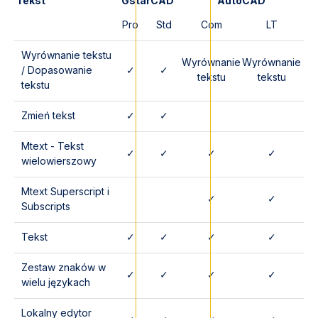
Tekst
GstarCAD
AutoCAD
Pro
Std
Com
LT
Wyrównanie tekstu
Wyrównanie
Wyrównanie
/ Dopasowanie
✓
✓
tekstu
tekstu
tekstu
Zmień tekst
✓
✓
Mtext - Tekst
✓
✓
✓
✓
wielowierszowy
Mtext Superscript i
✓
✓
Subscripts
Tekst
✓
✓
✓
✓
Zestaw znaków w
✓
✓
✓
✓
wielu językach
Lokalny edytor