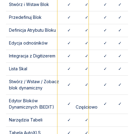
Stwórz i Wstaw Blok
✓
✓
✓
✓
Przedefinuj Blok
✓
✓
✓
✓
Definicja Atrybutu Bloku
✓
✓
✓
✓
Edycja odnośników
✓
✓
✓
✓
Integracja z Digitizerem
✓
✓
✓
✓
Lista Skal
✓
✓
✓
✓
Stwórz / Wstaw / Zobacz
✓
✓
✓
✓
blok dynamiczny
Edytor Bloków
✓
✓
✓
Dynamicznych (BEDIT)
Częściowo
Narzędzia Tabeli
✓
✓
Tabela AutoXLS
✓
✓