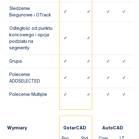
Śledzenie
✓
✓
✓
✓
Biegunowe i OTrack
Odległość od punktu
końcowego i opcja
✓
✓
podziału na
segmenty
Grupa
✓
✓
✓
✓
Polecenie
✓
✓
✓
✓
ADDSELECTED
Polecenie Multiple
✓
✓
✓
✓
Wymiary
GstarCAD
AutoCAD
Pro
Std
Com
LT