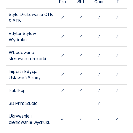
Pro
Std
Com
LT
Style Drukowania CTB
✓
✓
✓
✓
& STB
Edytor Stylów
✓
✓
✓
✓
Wydruku
Wbudowane
✓
✓
✓
✓
sterowniki drukarki
Import i Edycja
✓
✓
✓
✓
Ustawień Strony
Publikuj
✓
✓
✓
✓
3D Print Studio
✓
Ukrywanie i
✓
✓
✓
✓
cieniowanie wydruku