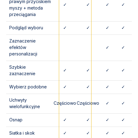
prawym przyciskiem
✓
✓
✓
✓
myszy + metoda
przeciągania
Podgląd wyboru
✓
✓
✓
✓
Zaznaczenie
efektów
✓
✓
personalizacji
Szybkie
✓
✓
✓
✓
zaznaczenie
Wybierz podobne
✓
✓
✓
✓
Uchwyty
Częściowo
Częściowo
✓
✓
wielofunkcyjne
Osnap
✓
✓
✓
✓
Siatka i skok
✓
✓
✓
✓