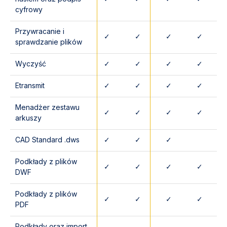
cyfrowy
Przywracanie i
✓
✓
✓
✓
sprawdzanie plików
Wyczyść
✓
✓
✓
✓
Etransmit
✓
✓
✓
✓
Menadżer zestawu
✓
✓
✓
✓
arkuszy
CAD Standard .dws
✓
✓
✓
Podkłady z plików
✓
✓
✓
✓
DWF
Podkłady z plików
✓
✓
✓
✓
PDF
Podkłady oraz import