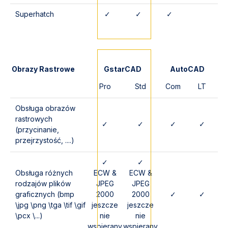
Superhatch
✓
✓
✓
Obrazy Rastrowe
GstarCAD
AutoCAD
Pro
Std
Com
LT
Obsługa obrazów
rastrowych
✓
✓
✓
✓
(przycinanie,
przejrzystość, ....)
✓
✓
Obsługa różnych
ECW &
ECW &
rodzajów plików
JPEG
JPEG
graficznych (bmp
2000
2000
✓
✓
\jpg \png \tga \tif \gif
jeszcze
jeszcze
\pcx \...)
nie
nie
wspierany
wspierany