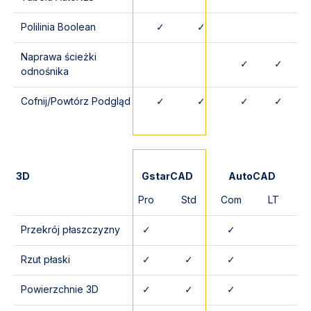
Polilinia Boolean
✓
✓
Naprawa ścieżki
✓
✓
odnośnika
Cofnij/Powtórz Podgląd
✓
✓
✓
✓
3D
GstarCAD
AutoCAD
Pro
Std
Com
LT
Przekrój płaszczyzny
✓
✓
Rzut płaski
✓
✓
✓
Powierzchnie 3D
✓
✓
✓