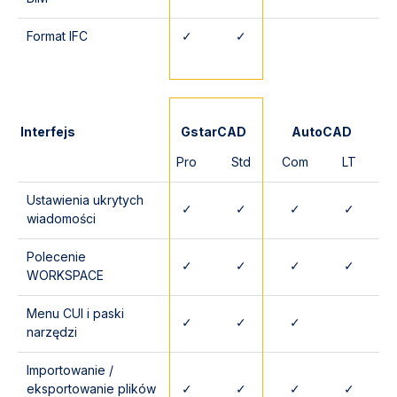
Format IFC
✓
✓
Interfejs
GstarCAD
AutoCAD
Pro
Std
Com
LT
Ustawienia ukrytych
✓
✓
✓
✓
wiadomości
Polecenie
✓
✓
✓
✓
WORKSPACE
Menu CUI i paski
✓
✓
✓
narzędzi
Importowanie /
eksportowanie plików
✓
✓
✓
✓