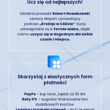
Ucz się od najlepszych!
Szkolenia prowadzi
Robert Nowakowski
,
ceniony ekspert i prowadzący
podcast
„Kreśląc w CADzie”
. Kursy
udostępniane są w
formie wideo,
dzięki
czemu
uczysz się w dogodnym dla siebie
czasie i miejscu.
Skorzystaj z elastycznych form
płatności
PayPo
– kup teraz, zapłać za 30 dni.
Raty 0%
– wygodne finansowanie bez
dodatkowych kosztów.
Leasing i program poleceń
– jeszcze więcej