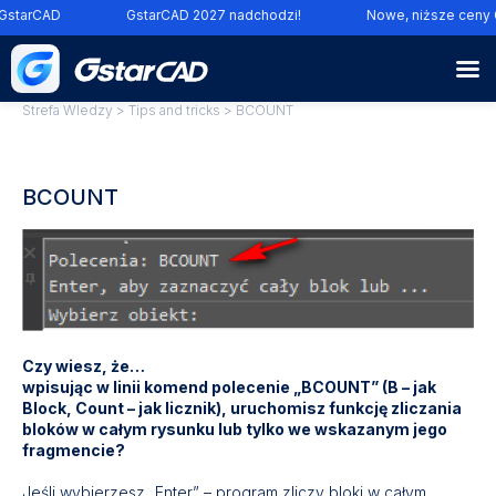
tarCAD
GstarCAD 2027 nadchodzi!
Nowe, niższe ceny Gs
Strefa WIedzy
>
Tips and tricks
> BCOUNT
BCOUNT
Czy wiesz, że…
wpisując w linii komend polecenie „BCOUNT” (B – jak
Block, Count – jak licznik), uruchomisz funkcję zliczania
bloków w całym rysunku lub tylko we wskazanym jego
fragmencie?
Jeśli wybierzesz „Enter” – program zliczy bloki w całym