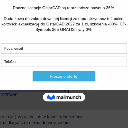
 (rozmiar) w prawo lub w lewo jednocześnie
raz długość ramienia drzwi w pionie.