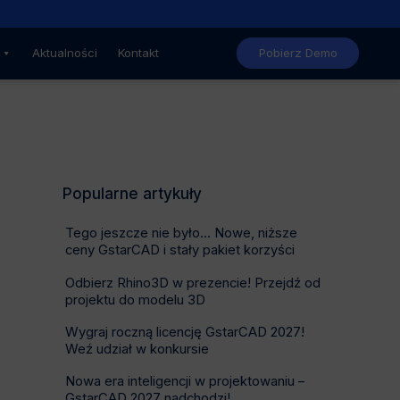
Nowe, niższe ceny GstarCAD
Aktualności
Kontakt
Pobierz Demo
Popularne artykuły
Tego jeszcze nie było… Nowe, niższe
ceny GstarCAD i stały pakiet korzyści
Odbierz Rhino3D w prezencie! Przejdź od
projektu do modelu 3D
Wygraj roczną licencję GstarCAD 2027!
Weź udział w konkursie
Nowa era inteligencji w projektowaniu –
GstarCAD 2027 nadchodzi!