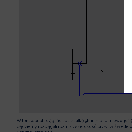
W ten sposób ciągnąc za strzałkę „Parametru liniowego”
będziemy rozciągali rozmiar, szerokość drzwi w świetle o