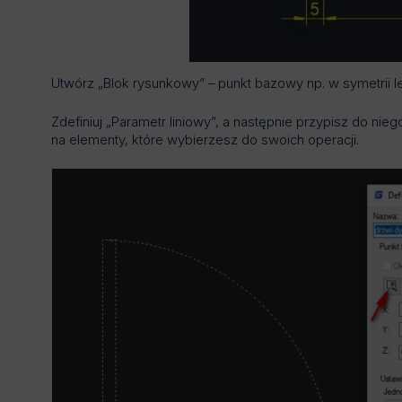
Utwórz „Blok rysunkowy” – punkt bazowy np. w symetrii 
Zdefiniuj „Parametr liniowy”, a następnie przypisz do ni
na elementy, które wybierzesz do swoich operacji.