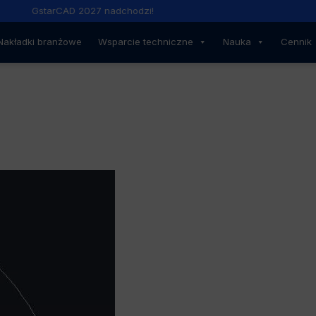
GstarCAD 2027 nadchodzi!
Nakładki branżowe
Wsparcie techniczne
Nauka
Cennik