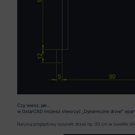
Czy wiesz, jak…
w GstarCAD możesz stworzyć „Dynamiczne drzwi” opart
Narysuj poglądowy rysunek drzwi np. 90 cm w świetle ot