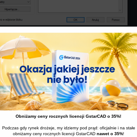
znie ustaw w oknie „Właściwości” (Ctrl + 1) w polu nadpisania – ką