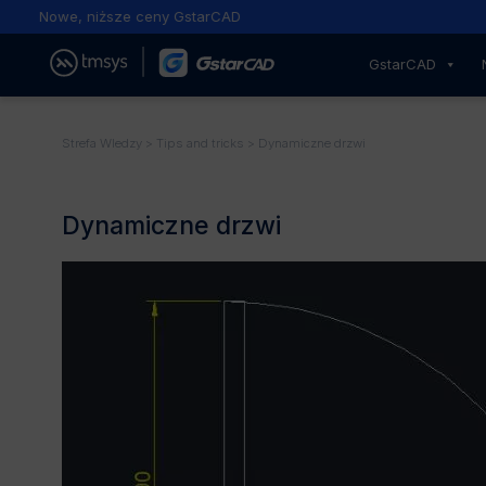
owe, niższe ceny GstarCAD
GstarCAD
Strefa WIedzy
>
Tips and tricks
> Dynamiczne drzwi
Dynamiczne drzwi