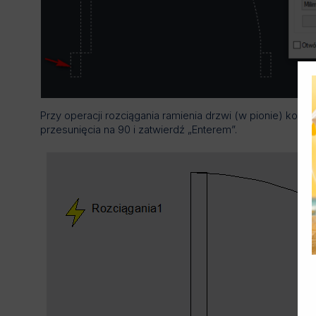
Przy operacji rozciągania ramienia drzwi (w pionie) koniec
przesunięcia na 90 i zatwierdź „Enterem”.