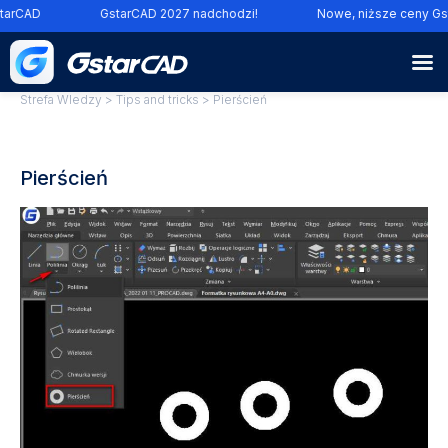
arCAD
GstarCAD 2027 nadchodzi!
Nowe, niższe ceny Gst
Strefa WIedzy
>
Tips and tricks
> Pierścień
Pierścień