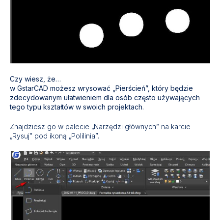
Czy wiesz, że…
w GstarCAD możesz wrysować „Pierścień”, który będzie
zdecydowanym ułatwieniem dla osób często używających
tego typu kształtów w swoich projektach.
Znajdziesz go w palecie „Narzędzi głównych” na karcie
„Rysuj” pod ikoną „Polilinia”.