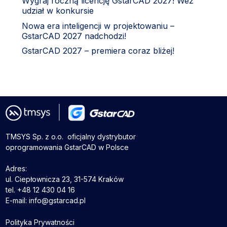
Wygraj roczną licencję GstarCAD 2027! Weź
udział w konkursie
Nowa era inteligencji w projektowaniu –
GstarCAD 2027 nadchodzi!
GstarCAD 2027 – premiera coraz bliżej!
TMSYS Sp. z o.o. ­ oficjalny dystrybutor
oprogramowania GstarCAD w Polsce
Adres:
ul. Ciepłownicza 23, 31-574 Kraków
tel. +48 12 430 04 16
E-mail: info@gstarcad.pl
Polityka Prywatności