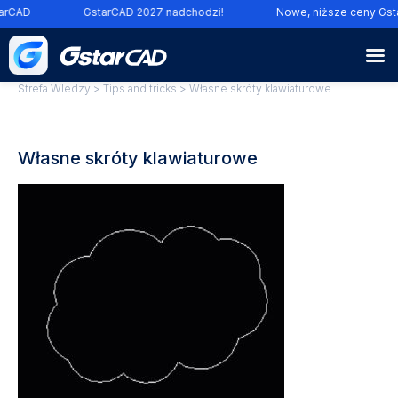
rCAD
GstarCAD 2027 nadchodzi!
Nowe, niższe ceny Gsta
Strefa WIedzy
>
Tips and tricks
> Własne skróty klawiaturowe
Własne skróty klawiaturowe