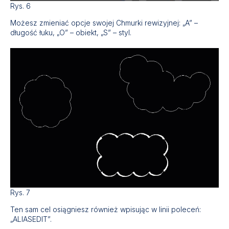
Rys. 6
Możesz zmieniać opcje swojej Chmurki rewizyjnej: „A” –
długość łuku, „O” – obiekt, „S” – styl.
Rys. 7
Ten sam cel osiągniesz również wpisując w linii poleceń:
„ALIASEDIT”.