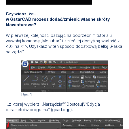
Czy wiesz, że…
w GstarCAD możesz dodać/zmienić własne skróty
klawiaturowe?
W pierwszej kolejności bazując na poprzednim tutorialu
wywołaj komendę „Menubar” i zmień jej domyślną wartość z
<0> na <1>. Uzyskasz w ten sposób dodatkową belkę „Paska
narzędzi”…
Rys. 1
…z której wybierz: „Narzędzia”/”Dostosuj”/”Edycja
parametrów programu” (gcad.pgp).