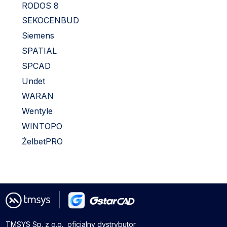
RODOS 8
SEKOCENBUD
Siemens
SPATIAL
SPCAD
Undet
WARAN
Wentyle
WINTOPO
ŻelbetPRO
TMSYS Sp. z o.o. ­ oficjalny dystrybutor