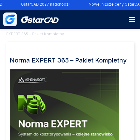
D
GstarCAD 2027 nadchodzi!
Nowe, niższe ceny GstarCA
Nakładki branżowe
⁄
Norma
⁄
Programy do kosztorysowania
⁄
Norma
EXPERT 365 – Pakiet Kompletny
Norma EXPERT 365 – Pakiet Kompletny