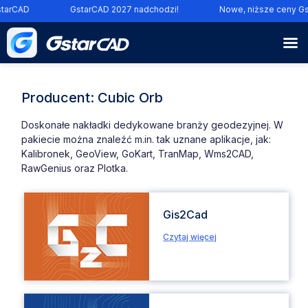
tarCAD
GstarCAD 2027 nadchodzi!
Nowe, niższe ceny Gs
Producent:
Cubic Orb
Doskonałe nakładki dedykowane branży geodezyjnej. W
pakiecie można znaleźć m.in. tak uznane aplikacje, jak:
Kalibronek, GeoView, GoKart, TranMap, Wms2CAD,
RawGenius oraz Plotka.
Gis2Cad
Czytaj więcej