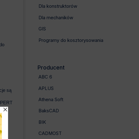
Dla konstruktorów
Dla mechaników
GIS
Programy do kosztorysowania
do
Producent
ABC 6
APLUS
cje są
Athena Soft
EXPERT
BaksCAD
BIK
CADMOST