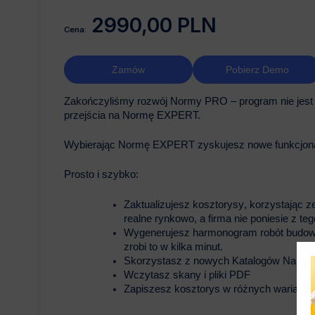
2990,00 PLN
Cena:
Zamów
Pobierz Demo
Zakończyliśmy rozwój Normy PRO – program nie jes
przejścia na Normę EXPERT.
Wybierając Normę EXPERT zyskujesz nowe funkcjonaln
Prosto i szybko:
Zaktualizujesz kosztorysy
, korzystając 
realne rynkowo, a firma nie poniesie z tego
Wygenerujesz harmonogram
robót budo
zrobi to w kilka minut.
Skorzystasz z nowych Katalogów Nakł
Wczytasz
skany i pliki PDF
Zapiszesz kosztorys w różnych warianta