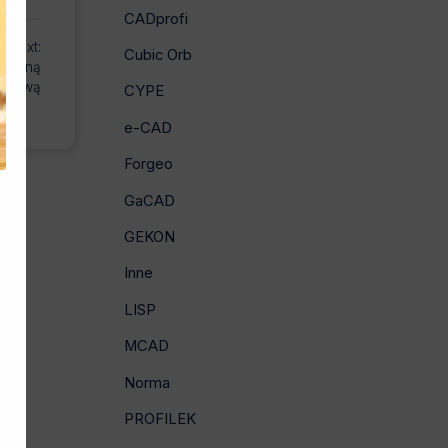
CADprofi
Next:
Cubic Orb
roczną
 cenową
CYPE
e-CAD
Forgeo
GaCAD
GEKON
Inne
LISP
MCAD
Norma
PROFILEK