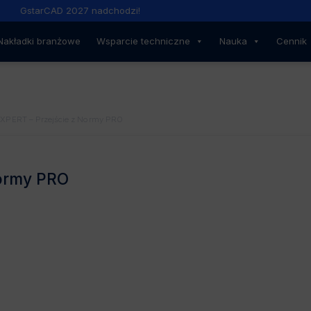
GstarCAD 2027 nadchodzi!
Nakładki branżowe
Wsparcie techniczne
Nauka
Cennik
PERT – Przejście z Normy PRO
ormy PRO