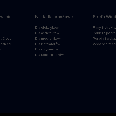
wanie
Nakładki branżowe
Strefa Wie
Dla elektryków
Filmy instrukt
5
Dla architektów
Pobierz podrę
t Cloud
Dla mechaników
Porady i wska
hanical
Dla instalatorów
Wsparcie tech
w
Dla inżynierów
Dla konstruktorów