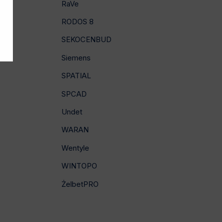
RaVe
RODOS 8
SEKOCENBUD
Siemens
SPATIAL
SPCAD
Undet
WARAN
Wentyle
WINTOPO
ŻelbetPRO