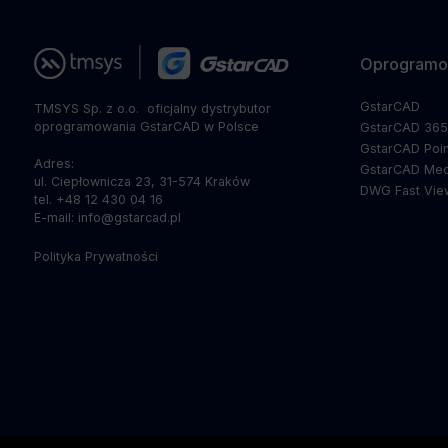
Oprogramo
GstarCAD
TMSYS Sp. z o.o. ­ oficjalny dystrybutor
oprogramowania GstarCAD w Polsce
GstarCAD 36
GstarCAD Poin
Adres:
GstarCAD Mec
ul. Ciepłownicza 23, 31-574 Kraków
DWG Fast Vie
tel. +48 12 430 04 16
E-mail: info@gstarcad.pl
Polityka Prywatności