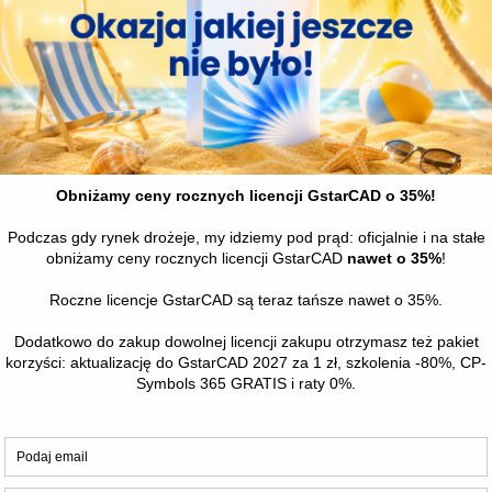
a polilinii i liczenie umożliwia efektywne przetwarzanie danych
 do konwersji 2D–3D i optymalizacji węzłów. Wykorzystaj wstawia
apewnia precyzyjne funkcje analizy odległości i spadków.