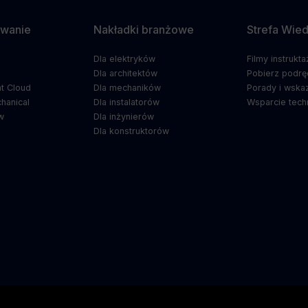
wanie
Nakładki branżowe
Strefa Wie
Dla elektryków
Filmy instrukt
5
Dla architektów
Pobierz podrę
t Cloud
Dla mechaników
Porady i wska
hanical
Dla instalatorów
Wsparcie tech
w
Dla inżynierów
Dla konstruktorów