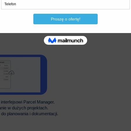
LiDAR i narzędzi DEM. Generuj kontury,
Tworzenie profili i osi dla oceny
interfejsowi Parcel Manager.
anie w dużych projektach.
 do planowania i dokumentacji.