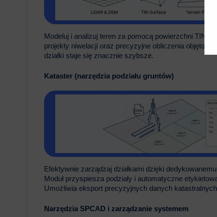
Modeluj i analizuj teren za pomocą powierzchni TIN, 
projekty niwelacji oraz precyzyjne obliczenia objętości. 
działki staje się znacznie szybsze.
Kataster (narzędzia podziału gruntów)
Efektywnie zarządzaj działkami dzięki dedykowanemu 
Moduł przyspiesza podziały i automatyczne etykietow
Umożliwia eksport precyzyjnych danych katastralnych
Narzędzia SPCAD i zarządzanie systemem