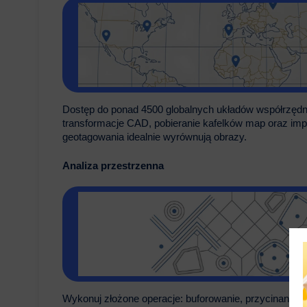
Dostęp do ponad 4500 globalnych układów współrzędn
transformacje CAD, pobieranie kafelków map oraz imp
geotagowania idealnie wyrównują obrazy.
Analiza przestrzenna
Wykonuj złożone operacje: buforowanie, przycinanie, 