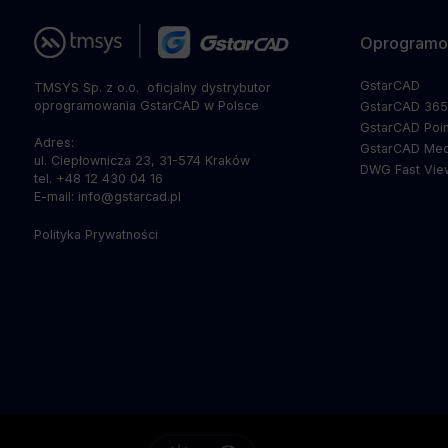
Oprogramo
GstarCAD
TMSYS Sp. z o.o. ­ oficjalny dystrybutor
oprogramowania GstarCAD w Polsce
GstarCAD 36
GstarCAD Poin
Adres:
GstarCAD Mec
ul. Ciepłownicza 23, 31-574 Kraków
DWG Fast Vie
tel. +48 12 430 04 16
E-mail: info@gstarcad.pl
Polityka Prywatności