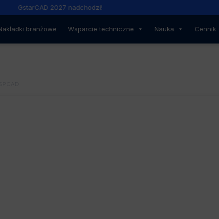
GstarCAD 2027 nadchodzi!
Nakładki branżowe
Wsparcie techniczne
Nauka
Cennik
SPCAD