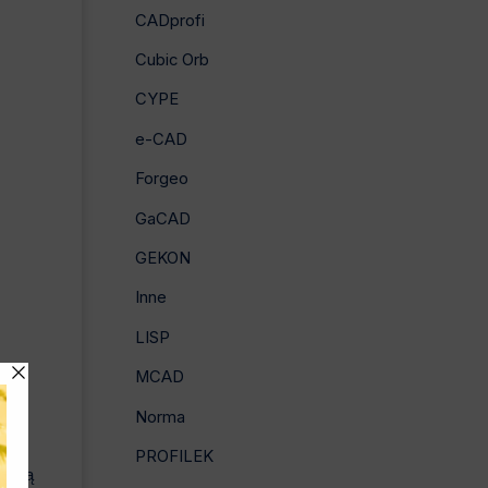
CADprofi
Cubic Orb
CYPE
e-CAD
Forgeo
GaCAD
GEKON
Inne
LISP
MCAD
Norma
PROFILEK
omocą