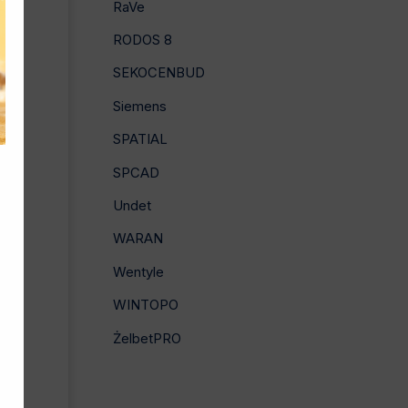
RaVe
RODOS 8
SEKOCENBUD
Siemens
SPATIAL
SPCAD
Undet
WARAN
nie
Wentyle
WINTOPO
ŻelbetPRO