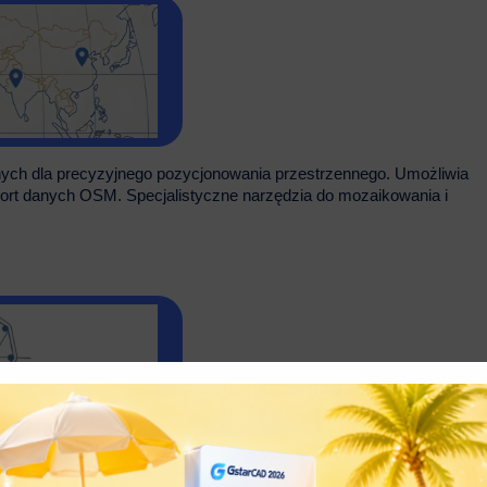
ych dla precyzyjnego pozycjonowania przestrzennego. Umożliwia
ort danych OSM. Specjalistyczne narzędzia do mozaikowania i
generowanie Voronoi w jednym interfejsie. Udoskonalaj obiekty za p