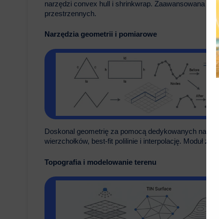
narzędzi convex hull i shrinkwrap. Zaawansowana edycj
przestrzennych.
Narzędzia geometrii i pomiarowe
Doskonal geometrię za pomocą dedykowanych narzędzi
wierzchołków, best-fit polilinie i interpolację. Moduł z
Topografia i modelowanie terenu