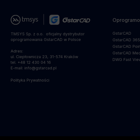
Oprogramo
GstarCAD
TMSYS Sp. z o.o. ­ oficjalny dystrybutor
oprogramowania GstarCAD w Polsce
GstarCAD 36
GstarCAD Poin
Adres:
GstarCAD Mec
ul. Ciepłownicza 23, 31-574 Kraków
DWG Fast Vie
tel. +48 12 430 04 16
E-mail: info@gstarcad.pl
Polityka Prywatności