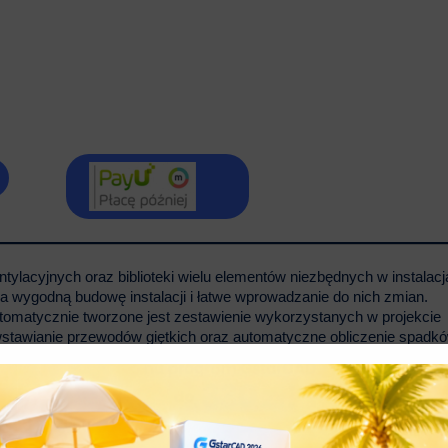
tylacyjnych oraz biblioteki wielu elementów niezbędnych w instalac
a wygodną budowę instalacji i łatwe wprowadzanie do nich zmian.
tomatycznie tworzone jest zestawienie wykorzystanych w projekcie
wstawianie przewodów giętkich oraz automatyczne obliczenie spadk
ON, DARCO, DOSPEL, LOXIMIDE, POLSKI KOMFORT, ENSTO-