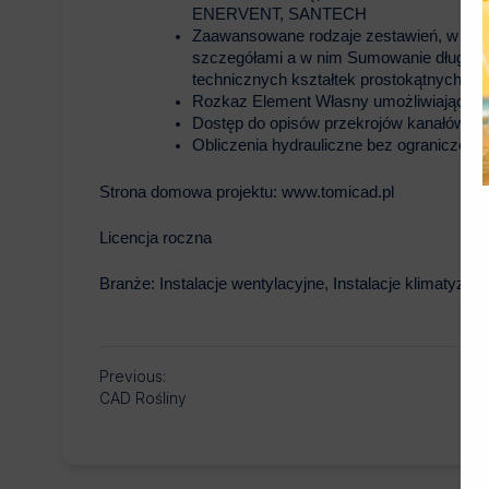
ENERVENT, SANTECH
Zaawansowane rodzaje zestawień, w tym 
szczegółami a w nim Sumowanie długośc
technicznych kształtek prostokątnych uż
Rozkaz Element Własny umożliwiający wst
Dostęp do opisów przekrojów kanałów okr
Obliczenia hydrauliczne bez ograniczenia
Strona domowa projektu:
www.tomicad.pl
Licencja roczna
Branże:
Instalacje wentylacyjne, Instalacje klimatyzac
Previous:
CAD Rośliny