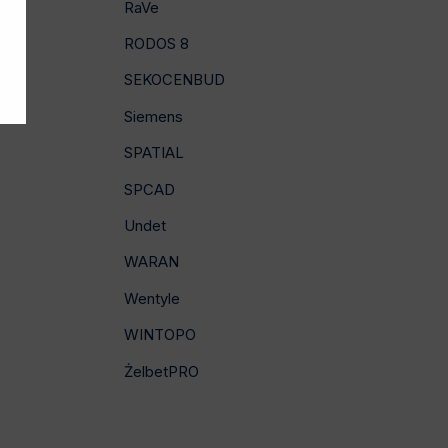
RaVe
RODOS 8
SEKOCENBUD
Siemens
SPATIAL
SPCAD
Undet
WARAN
Wentyle
WINTOPO
ŻelbetPRO