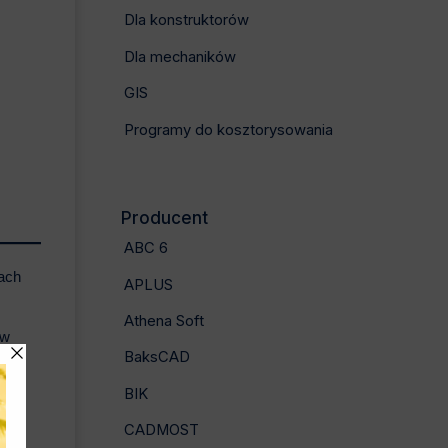
Dla konstruktorów
Dla mechaników
GIS
Programy do kosztorysowania
Producent
ABC 6
jach
APLUS
Athena Soft
ów
BaksCAD
BIK
CADMOST