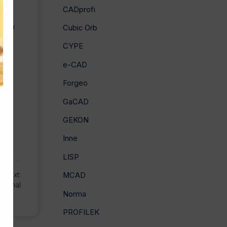
CADprofi
 ze
nków
Cubic Orb
CYPE
e-CAD
Forgeo
GaCAD
GEKON
Inne
LISP
Next:
MCAD
sional
Norma
PROFILEK