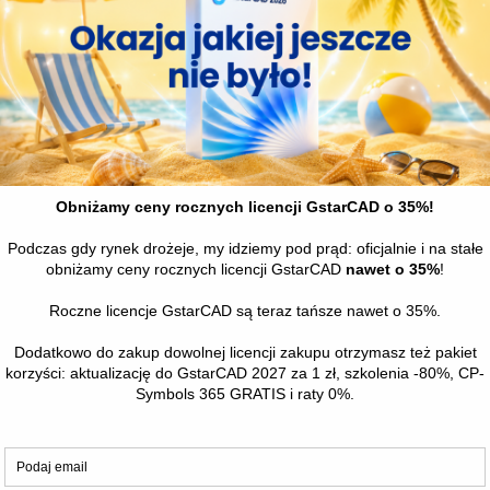
zestawienie do KNR, zestawienie według producentów, zastawienie
i kanałów oraz Zestawienie w formie małych zwymiarowanych rysu
ytych w projekcie
awianie do projektu obiektów spoza dostępnych bibliotek
ągłych i prostokątnych np. 300×400
 liczby elementów (wersja bezpłatna do 25)
yjne
Spatial Manager Profes