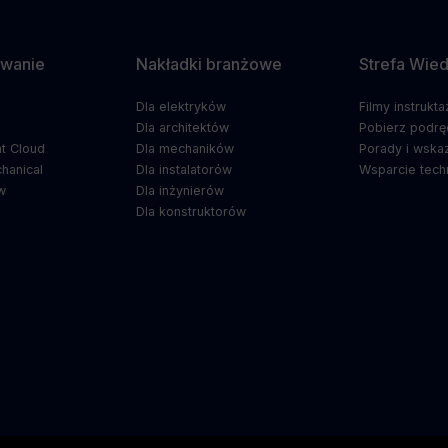
wanie
Nakładki branżowe
Strefa Wie
Dla elektryków
Filmy instrukt
5
Dla architektów
Pobierz podrę
t Cloud
Dla mechaników
Porady i wska
hanical
Dla instalatorów
Wsparcie tech
w
Dla inżynierów
Dla konstruktorów