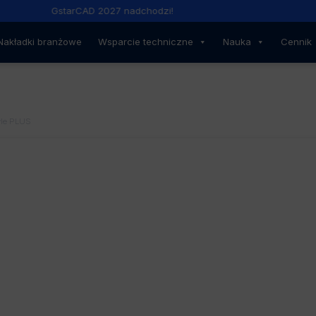
GstarCAD 2027 nadchodzi!
Nakładki branżowe
Wsparcie techniczne
Nauka
Cennik
le PLUS