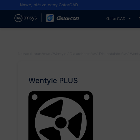
Nowe, niższe ceny GstarCAD
GstarCAD
Nakładki branżowe
⁄
Wentyle
⁄
Dla architektów
⁄
Dla instalatorów
⁄
Wenty
Wentyle PLUS