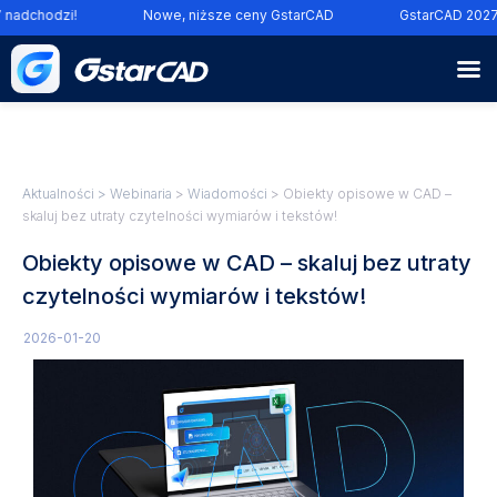
nadchodzi!
Nowe, niższe ceny GstarCAD
GstarCAD 2027 
Aktualności
>
Webinaria
>
Wiadomości
> Obiekty opisowe w CAD –
skaluj bez utraty czytelności wymiarów i tekstów!
Obiekty opisowe w CAD – skaluj bez utraty
czytelności wymiarów i tekstów!
2026-01-20