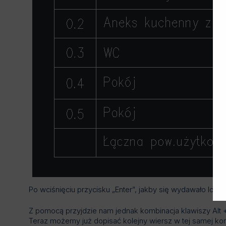
Po wciśnięciu przycisku „Enter”, jakby się wydawało logic
Z pomocą przyjdzie nam jednak kombinacja klawiszy Alt +
Teraz możemy już dopisać kolejny wiersz w tej samej ko