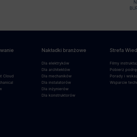
N
BU
wanie
Nakładki branżowe
Strefa Wie
Dla elektryków
Filmy instrukt
5
Dla architektów
Pobierz podrę
t Cloud
Dla mechaników
Porady i wska
hanical
Dla instalatorów
Wsparcie tech
w
Dla inżynierów
Dla konstruktorów