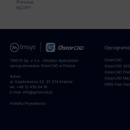
Previous:
NCOPY
Oprogramo
GstarCAD
TMSYS Sp. z o.o. ­ oficjalny dystrybutor
oprogramowania GstarCAD w Polsce
GstarCAD 36
GstarCAD Poin
Adres:
GstarCAD Mec
ul. Ciepłownicza 23, 31-574 Kraków
DWG Fast Vie
tel. +48 12 430 04 16
E-mail: info@gstarcad.pl
Polityka Prywatności