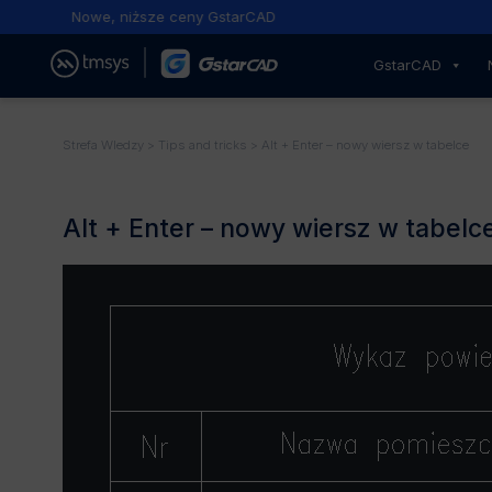
Nowe, niższe ceny GstarCAD
GstarCAD
Strefa WIedzy
>
Tips and tricks
> Alt + Enter – nowy wiersz w tabelce
Alt + Enter – nowy wiersz w tabelc