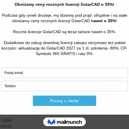
znie, niestety program przeskakuje do kolejnego wiersza w tabeli.
 Enter.
mórce.