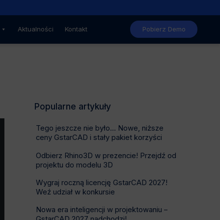
Nowe, niższe ceny GstarCAD
Aktualności
Kontakt
Pobierz Demo
Popularne artykuły
Tego jeszcze nie było… Nowe, niższe
ceny GstarCAD i stały pakiet korzyści
Odbierz Rhino3D w prezencie! Przejdź od
projektu do modelu 3D
Wygraj roczną licencję GstarCAD 2027!
Weź udział w konkursie
Nowa era inteligencji w projektowaniu –
GstarCAD 2027 nadchodzi!