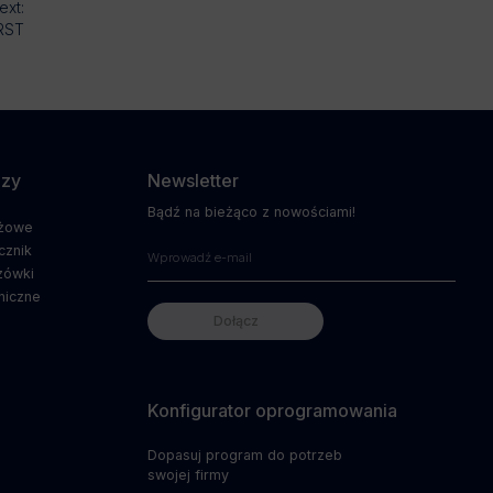
ext:
RST
dzy
Newsletter
Bądź na bieżąco z nowościami!
ażowe
cznik
zówki
niczne
Konfigurator oprogramowania
Dopasuj program do potrzeb
swojej firmy