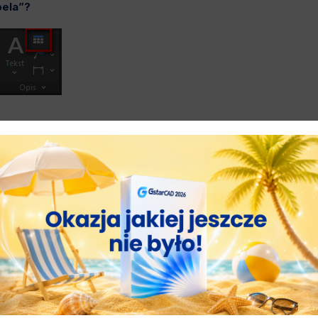
bela”?
stem „Wykaz powierzchni pomieszczeń”.