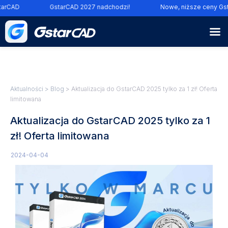
arCAD
GstarCAD 2027 nadchodzi!
Nowe, niższe ceny Gst
Aktualności
>
Blog
> Aktualizacja do GstarCAD 2025 tylko za 1 zł! Oferta
limitowana
Aktualizacja do GstarCAD 2025 tylko za 1
zł! Oferta limitowana
2024-04-04