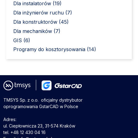
Dla instalatorów (19)
Dla inżynierów ruchu (7)
Dla konstruktorów (45)
Dla mechaników (7)
GIS (6)
Programy do kosztorysowania (14)
TMSYS Sp. z o.o. ­ oficjalny dystrybutor
oprogramowania GstarCAD w Polsce
Adres:
ul. Ciepłownicza 23, 31-574 Kraków
tel. +48 12 430 04 16