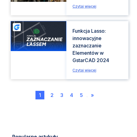
Czytaj więcej
Funkcja Lasso:
innowacyjne
zaznaczanie
Elementów w
GstarCAD 2024
Czytaj więcej
1
2
3
4
5
»
...
Popularne artykuły