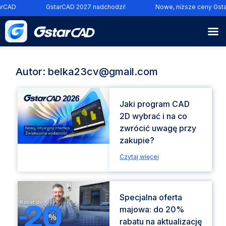
rCAD
GstarCAD 2027 nadchodzi!
Nowe, niższe ceny Gsta
Autor:
belka23cv@gmail.com
Jaki program CAD
2D wybrać i na co
zwrócić uwagę przy
zakupie?
Czytaj więcej
Specjalna oferta
majowa: do 20%
rabatu na aktualizację