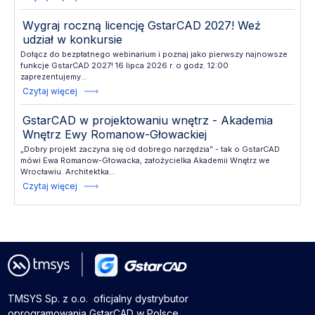
Wygraj roczną licencję GstarCAD 2027! Weź
udział w konkursie
Dołącz do bezpłatnego webinarium i poznaj jako pierwszy najnowsze
funkcje GstarCAD 2027! 16 lipca 2026 r. o godz. 12:00
zaprezentujemy...
Czytaj więcej
GstarCAD w projektowaniu wnętrz - Akademia
Wnętrz Ewy Romanow-Głowackiej
„Dobry projekt zaczyna się od dobrego narzędzia” - tak o GstarCAD
mówi Ewa Romanow-Głowacka, założycielka Akademii Wnętrz we
Wrocławiu. Architektka...
Czytaj więcej
TMSYS Sp. z o.o. ­ oficjalny dystrybutor
oprogramowania GstarCAD w Polsce