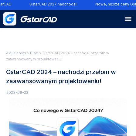
arCAD
GstarCAD 2027 nadchodzi!
Nowe, niższe ceny Gst
Aktualności
>
Blog
> GstarCAD 2024 – nachodzi przełom w
zaawansowanym projektowaniu!
GstarCAD 2024 – nachodzi przełom w
zaawansowanym projektowaniu!
2023-09-22