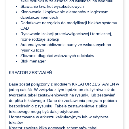
skali rysunku w zależności od wielkości na wydruku
Stawianie tzw. kot wysokościowych
Klonowanie i kopiowanie elementów z logicznym
dziedziczeniem cech
Dodatkowe narzędzia do modyfikacji bloków systemu
CAD
Rysowanie izolacji przeciwwilgociowej i termicznej,
różne rodzaje izolacji
Automatyczne obliczanie sumy ze wskazanych na
rysunku liczb
Zliczanie długości wskazanych odcinków
Blok menager
KREATOR ZESTAWIEŃ
Base został połączony z modułem KREATOR ZESTAWIEŃ w
jedną całość. W związku z tym będzie on służył również do
tworzenia tabel zestawieniowych na rysunku lub zestawień
do pliku tekstowego. Dane do zestawienia program pobiera
bezpośrednio z rysunku. Tabele zestawieniowe z pliku
tekstowego mogą być dalej edytowane
i formatowane w arkuszu kalkulacyjnym lub w edytorze
tekstów.
Kreator zawiera kilka gotowych schematów tabel