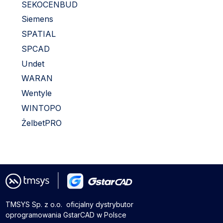
SEKOCENBUD
Siemens
SPATIAL
SPCAD
Undet
WARAN
Wentyle
WINTOPO
ŻelbetPRO
TMSYS Sp. z o.o. ­ oficjalny dystrybutor
oprogramowania GstarCAD w Polsce