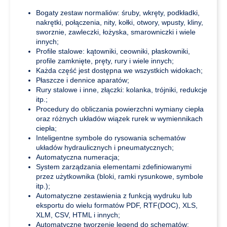
Bogaty zestaw normaliów: śruby, wkręty, podkładki,
nakrętki, połączenia, nity, kołki, otwory, wpusty, kliny,
sworznie, zawleczki, łożyska, smarowniczki i wiele
innych;
Profile stalowe: kątowniki, ceowniki, płaskowniki,
profile zamknięte, pręty, rury i wiele innych;
Każda część jest dostępna we wszystkich widokach;
Płaszcze i dennice aparatów;
Rury stalowe i inne, złączki: kolanka, trójniki, redukcje
itp.;
Procedury do obliczania powierzchni wymiany ciepła
oraz różnych układów wiązek rurek w wymiennikach
ciepła;
Inteligentne symbole do rysowania schematów
układów hydraulicznych i pneumatycznych;
Automatyczna numeracja;
System zarządzania elementami zdefiniowanymi
przez użytkownika (bloki, ramki rysunkowe, symbole
itp.);
Automatyczne zestawienia z funkcją wydruku lub
eksportu do wielu formatów PDF, RTF(DOC), XLS,
XLM, CSV, HTML i innych;
Automatyczne tworzenie legend do schematów;