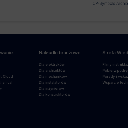
CP-Symbols Archite
wanie
Nakładki branżowe
Strefa Wie
Dla elektryków
Filmy instrukt
5
Dla architektów
Pobierz podrę
t Cloud
Dla mechaników
Porady i wska
hanical
Dla instalatorów
Wsparcie tech
w
Dla inżynierów
Dla konstruktorów