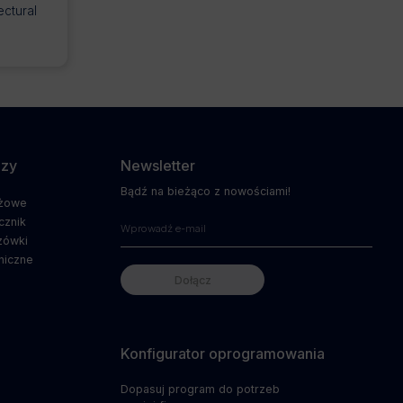
ctural
dzy
Newsletter
Bądź na bieżąco z nowościami!
ażowe
cznik
zówki
niczne
Konfigurator oprogramowania
Dopasuj program do potrzeb