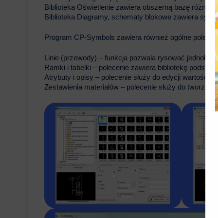
Biblioteka Oświetlenie zawiera obszerną bazę różnego
Biblioteka Diagramy, schematy blokowe zawiera sym
Program CP-Symbols zawiera również ogólne polecen
Linie (przewody) – funkcja pozwala rysować jednokr
Ramki i tabelki – polecenie zawiera bibliotekę podst
Atrybuty i opisy – polecenie służy do edycji wartości a
Zestawienia materiałów – polecenie służy do tworzeni