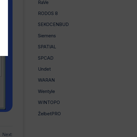
RaVe
RODOS 8
SEKOCENBUD
Siemens
SPATIAL
SPCAD
Undet
WARAN
Wentyle
WINTOPO
ŻelbetPRO
Next: