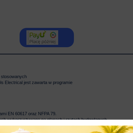
li stosowanych
ls Electrical jest zawarta w programie
mami EN 60617 oraz NFPA 79.
znych wykorzystywane na planach i rzutach budowlanych.
óżnego rodzaju schematach, w tym schematach instalacji prądowych