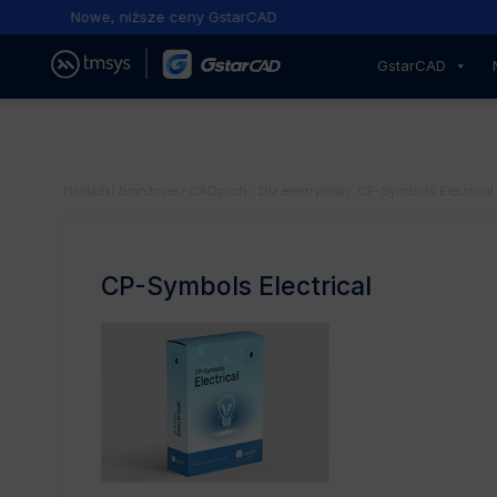
Nowe, niższe ceny GstarCAD
GstarCAD
Nakładki branżowe
⁄
CADprofi
⁄
Dla elektryków
⁄
CP-Symbols Electrical
CP-Symbols Electrical