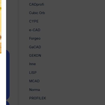
CADprofi
Cubic Orb
CYPE
e-CAD
Forgeo
GaCAD
GEKON
Inne
LISP
MCAD
Norma
PROFILEK