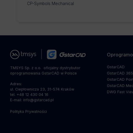
CP-Symbols Mechanical
Oprogramo
GstarCAD
TMSYS Sp. z o.o. ­ oficjalny dystrybutor
oprogramowania GstarCAD w Polsce
GstarCAD 36
GstarCAD Poin
Adres:
GstarCAD Mec
ul. Ciepłownicza 23, 31-574 Kraków
DWG Fast Vie
tel. +48 12 430 04 16
E-mail: info@gstarcad.pl
Polityka Prywatności