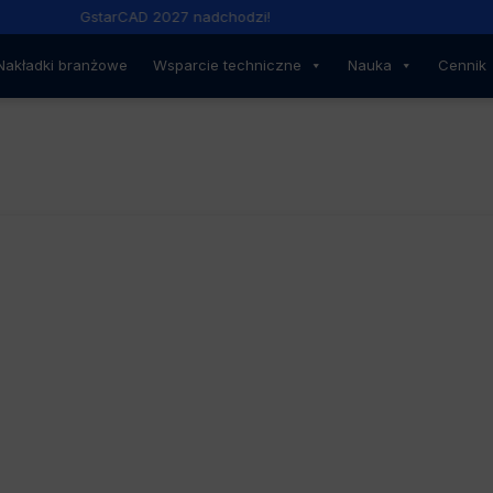
GstarCAD 2027 nadchodzi!
Nakładki branżowe
Wsparcie techniczne
Nauka
Cennik