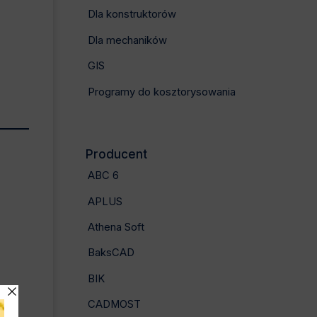
Dla konstruktorów
Dla mechaników
GIS
Programy do kosztorysowania
Producent
ABC 6
APLUS
Athena Soft
BaksCAD
BIK
,
CADMOST