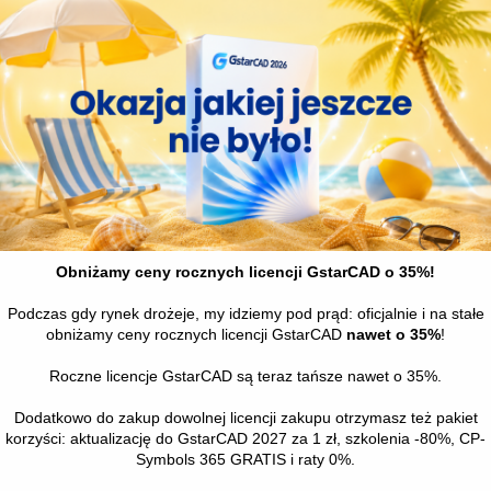
 rodzaju opraw oświetleniowych.
bole wykorzystywane w schematach blokowych wielu branż.
ia:
eskowe przewody oraz linie w widoku schematycznym.
awowych ramek i tabelek rysunkowych.
trybutów jednego lub wielu symboli.
a zestawień z elementów użytych na rysunku.