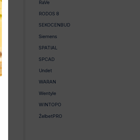
RaVe
RODOS 8
SEKOCENBUD
Siemens
SPATIAL
SPCAD
Undet
WARAN
Wentyle
WINTOPO
ŻelbetPRO