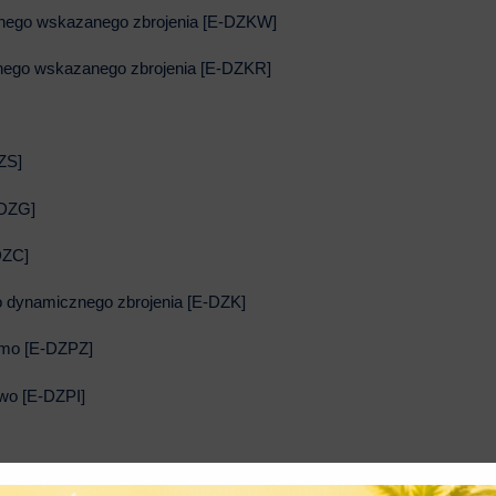
innego wskazanego zbrojenia [E-DZKW]
nnego wskazanego zbrojenia [E-DZKR]
ZS]
-DZG]
DZC]
o dynamicznego zbrojenia [E-DZK]
omo [E-DZPZ]
owo [E-DZPI]