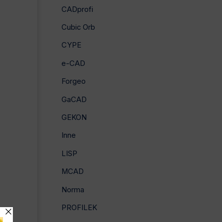
CADprofi
Cubic Orb
CYPE
e-CAD
Forgeo
GaCAD
GEKON
Inne
LISP
MCAD
Norma
PROFILEK