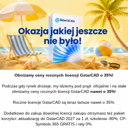
wego [E-DZUP]
a [E-DZZO]
enia [E-DZZP]
]
DZO]
ręta dynamicznego zbrojenia [E-DZOP]
rętów dynamicznego zbrojenia [E-DZWP]
[E-DZOD]
rojenia [E-DZUD]