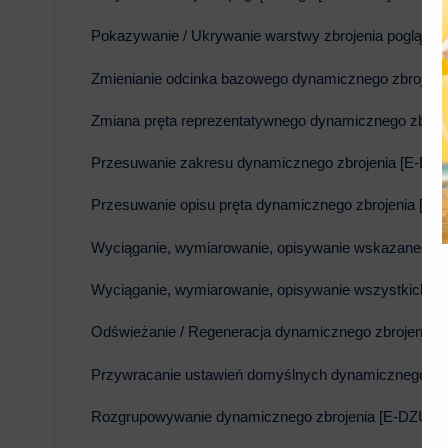
Pokazywanie / Ukrywanie warstwy zbrojenia poglądo
Zmienianie odcinka bazowego dynamicznego zbrojeni
Zmiana pręta reprezentatywnego dynamicznego zbroj
Przesuwanie zakresu dynamicznego zbrojenia [E-DZZ
Przesuwanie opisu pręta dynamicznego zbrojenia [E-
Wyciąganie, wymiarowanie, opisywanie wskazanego p
Wyciąganie, wymiarowanie, opisywanie wszystkich p
Odświeżanie / Regeneracja dynamicznego zbrojenia 
Przywracanie ustawień domyślnych dynamicznego zb
Rozgrupowywanie dynamicznego zbrojenia [E-DZUG]