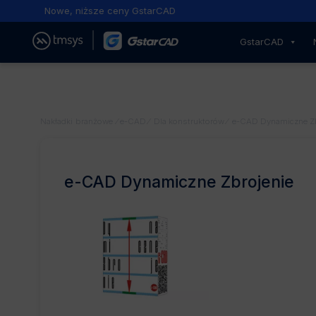
Nowe, niższe ceny GstarCAD
GstarCAD
Nakładki branżowe
⁄
e-CAD
⁄
Dla konstruktorów
⁄
e-CAD Dynamiczne Zb
e-CAD Dynamiczne Zbrojenie