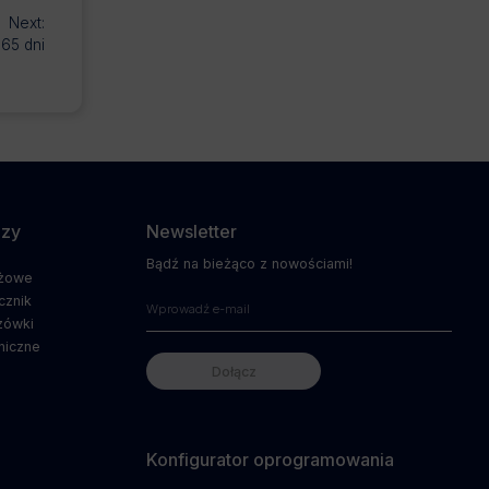
Next:
65 dni
dzy
Newsletter
Bądź na bieżąco z nowościami!
ażowe
cznik
zówki
niczne
Konfigurator oprogramowania