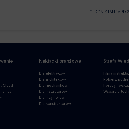
GEKON STANDARD 3
wanie
Nakładki branżowe
Strefa Wie
Dla elektryków
Filmy instrukt
5
Dla architektów
Pobierz podrę
t Cloud
Dla mechaników
Porady i wska
hanical
Dla instalatorów
Wsparcie tech
w
Dla inżynierów
Dla konstruktorów