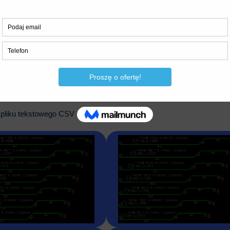
ocześnie [E-DZUGW]
zbrojenia do rysunku DWG [E-ZSTGPK]
 do rysunku DWG [E-ZSGPK]
do rysunku DWG [E-ZSTPK]
o arkusza Excela®
o pliku tekstowego CSV