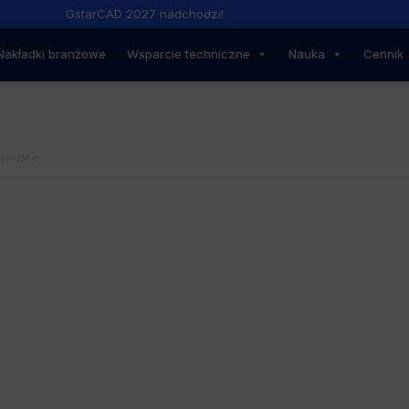
GstarCAD 2027 nadchodzi!
Nakładki branżowe
Wsparcie techniczne
Nauka
Cennik
rojenie