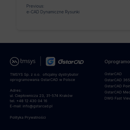
Previous:
e-CAD Dynamiczne Rysunki
Oprogramo
GstarCAD
TMSYS Sp. z o.o. ­ oficjalny dystrybutor
oprogramowania GstarCAD w Polsce
GstarCAD 36
GstarCAD Poin
Adres:
GstarCAD Mec
ul. Ciepłownicza 23, 31-574 Kraków
DWG Fast Vie
tel. +48 12 430 04 16
E-mail: info@gstarcad.pl
Polityka Prywatności