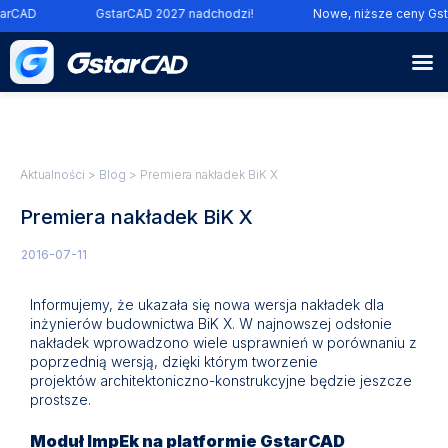
arCAD
GstarCAD 2027 nadchodzi!
Nowe, niższe ceny Gst
Aktualności
>
Blog
> Premiera nakładek BiK X
Premiera nakładek BiK X
2016-07-11
Informujemy, że ukazała się nowa wersja nakładek dla
inżynierów budownictwa BiK X. W najnowszej odsłonie
nakładek wprowadzono wiele usprawnień w porównaniu z
poprzednią wersją, dzięki którym tworzenie
projektów architektoniczno-konstrukcyjne będzie jeszcze
prostsze.
Moduł ImpEk na platformie GstarCAD