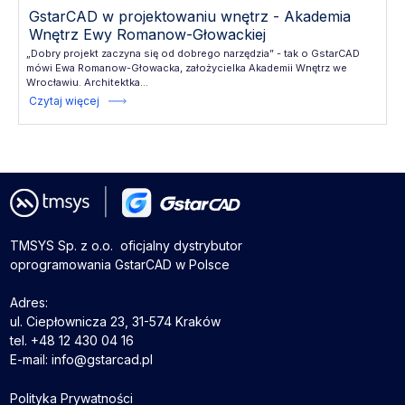
GstarCAD w projektowaniu wnętrz - Akademia
Wnętrz Ewy Romanow-Głowackiej
„Dobry projekt zaczyna się od dobrego narzędzia” - tak o GstarCAD
mówi Ewa Romanow-Głowacka, założycielka Akademii Wnętrz we
Wrocławiu. Architektka...
Czytaj więcej
TMSYS Sp. z o.o. ­ oficjalny dystrybutor
oprogramowania GstarCAD w Polsce
Adres:
ul. Ciepłownicza 23, 31-574 Kraków
tel. +48 12 430 04 16
E-mail: info@gstarcad.pl
Polityka Prywatności