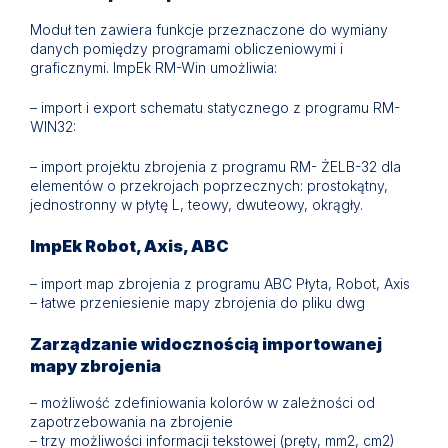
Moduł ten zawiera funkcje przeznaczone do wymiany
danych pomiędzy programami obliczeniowymi i
graficznymi. ImpEk RM-Win umożliwia:
– import i export schematu statycznego z programu RM-
WIN32:
– import projektu zbrojenia z programu RM- ŻELB-32 dla
elementów o przekrojach poprzecznych: prostokątny,
jednostronny w płytę L, teowy, dwuteowy, okrągły.
ImpEk Robot, Axis, ABC
– import map zbrojenia z programu ABC Płyta, Robot, Axis
– łatwe przeniesienie mapy zbrojenia do pliku dwg
Zarządzanie widocznością importowanej
mapy zbrojenia
– możliwość zdefiniowania kolorów w zależności od
zapotrzebowania na zbrojenie
– trzy możliwości informacji tekstowej (pręty, mm2, cm2)