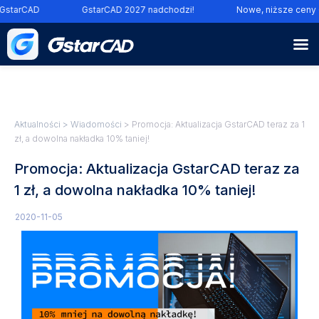
tarCAD
GstarCAD 2027 nadchodzi!
Nowe, niższe ceny Gs
Aktualności
>
Wiadomości
> Promocja: Aktualizacja GstarCAD teraz za 1
zł, a dowolna nakładka 10% taniej!
Promocja: Aktualizacja GstarCAD teraz za
1 zł, a dowolna nakładka 10% taniej!
2020-11-05