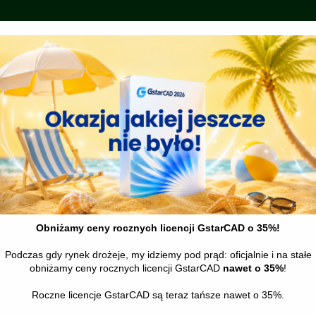
encją, który odczuwalnie usprawni Twoją pracę? Skorzystaj ze
znij projektować na wyższym poziomie!
kaj aktualizację do
kolejnej wersji
GstarCAD 2022,
w momencie