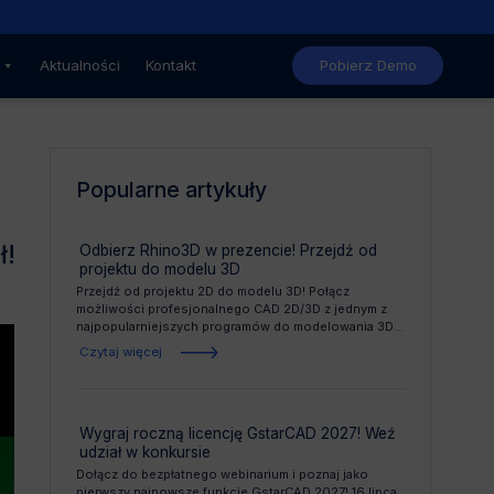
Nowe, niższe ceny GstarCAD
Aktualności
Kontakt
Pobierz Demo
Popularne artykuły
ł!
Odbierz Rhino3D w prezencie! Przejdź od
projektu do modelu 3D
Przejdź od projektu 2D do modelu 3D! Połącz
możliwości profesjonalnego CAD 2D/3D z jednym z
najpopularniejszych programów do modelowania 3D...
Czytaj więcej
Wygraj roczną licencję GstarCAD 2027! Weź
udział w konkursie
Dołącz do bezpłatnego webinarium i poznaj jako
pierwszy najnowsze funkcje GstarCAD 2027! 16 lipca