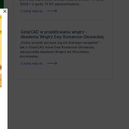
2026 r. o godz. 12:00 zaprezentujemy...
Czytaj więcej
GstarCAD w projektowaniu wnętrz -
Akademia Wnętrz Ewy Romanow-Głowackiej
„Dobry projekt zaczyna się od dobrego narzędzia” -
tak o GstarCAD mówi Ewa Romanow-Głowacka,
założycielka Akademii Wnętrz we Wrocławiu.
Architektka...
Czytaj więcej