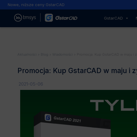
Nowe, niższe ceny GstarCAD
GstarCAD
Aktualności
>
Blog
>
Wiadomości
> Promocja: Kup GstarCAD w maju i zysk
Promocja: Kup GstarCAD w maju i zysk
2021-05-06