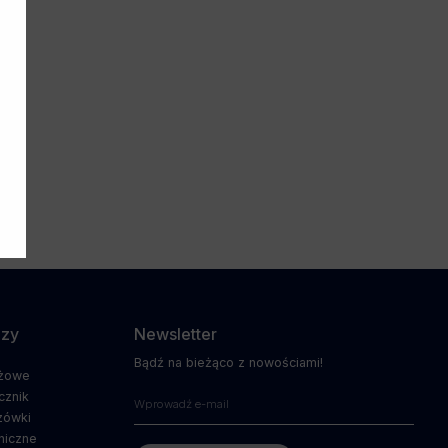
pny:
to z
ramu
AD!
dzy
Newsletter
Bądź na bieżąco z nowościami!
ażowe
cznik
zówki
niczne