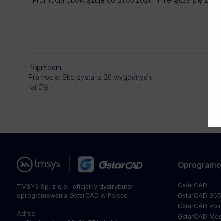
Promocja obowiązuje do 31.05.2021 r. i nie łączy się z i
Poprzedni:
Promocja: Skorzystaj z 20 wygodnych
rat 0%
Oprogramo
GstarCAD
TMSYS Sp. z o.o. ­ oficjalny dystrybutor
oprogramowania GstarCAD w Polsce
GstarCAD 36
GstarCAD Poin
Adres:
GstarCAD Mec