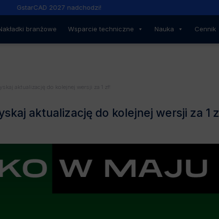
GstarCAD 2027 nadchodzi!
Nakładki branżowe
Wsparcie techniczne
Nauka
Cennik
aj aktualizację do kolejnej wersji za 1 zł!
aj aktualizację do kolejnej wersji za 1 z