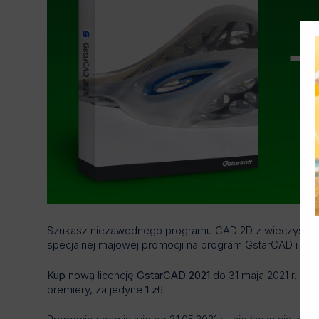
Szukasz niezawodnego programu CAD 2D z wieczystą lic
specjalnej majowej promocji na program GstarCAD i zac
Kup
nową licencję
GstarCAD 2021
do 31 maja 2021 r. i
zys
premiery, za jedyne
1 zł!