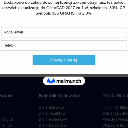
nnymi promocjami.
Nastę
Przedłużamy promocję! Przywitaj la
najnowszą licencją prog
GstarC
wanie
Nakładki branżowe
Strefa Wie
Dla elektryków
Filmy instrukt
5
Dla architektów
Pobierz podrę
t Cloud
Dla mechaników
Porady i wska
hanical
Dla instalatorów
Wsparcie tech