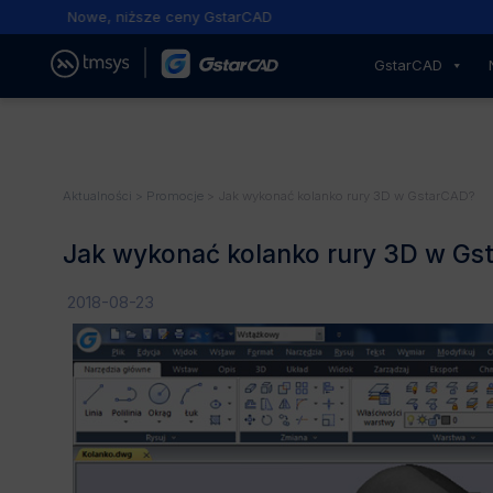
Nowe, niższe ceny GstarCAD
GstarCAD
Aktualności
>
Promocje
> Jak wykonać kolanko rury 3D w GstarCAD?
Jak wykonać kolanko rury 3D w Gs
2018-08-23