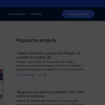
Nowe, niższe ceny GstarCAD
Aktualności
Kontakt
Pobierz Demo
Popularne artykuły
Odbierz Rhino3D w prezencie! Przejdź od
projektu do modelu 3D
Przejdź od projektu 2D do modelu 3D! Połącz
możliwości profesjonalnego CAD 2D/3D z jednym z
najpopularniejszych programów do modelowania 3D...
Czytaj więcej
Wygraj roczną licencję GstarCAD 2027! Weź
udział w konkursie
Dołącz do bezpłatnego webinarium i poznaj jako
pierwszy najnowsze funkcje GstarCAD 2027! 16 lipca