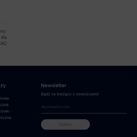
pny:
 dla
CAD
dzy
Newsletter
Bądź na bieżąco z nowościami!
ażowe
cznik
zówki
niczne