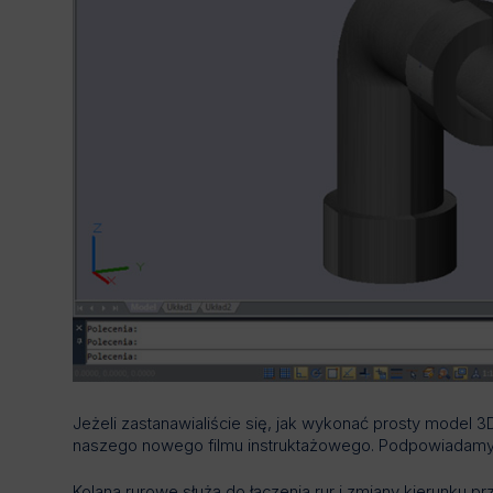
Jeżeli zastanawialiście się, jak wykonać prosty model 
naszego nowego filmu instruktażowego. Podpowiadamy 
Kolana rurowe służą do łączenia rur i zmiany kierunku p