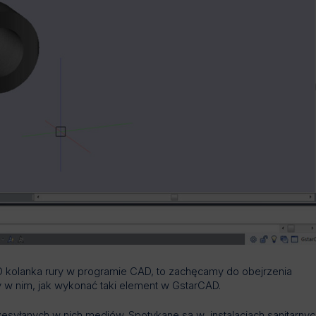
3D kolanka rury w programie CAD, to zachęcamy do obejrzenia
w nim, jak wykonać taki element w GstarCAD.
rzesyłanych w nich mediów. Spotykane są w instalacjach sanitarnyc