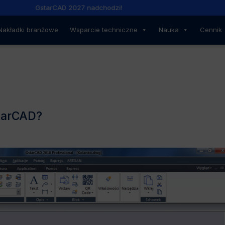
GstarCAD 2027 nadchodzi!
Nakładki branżowe
Wsparcie techniczne
Nauka
Cennik
tarCAD?