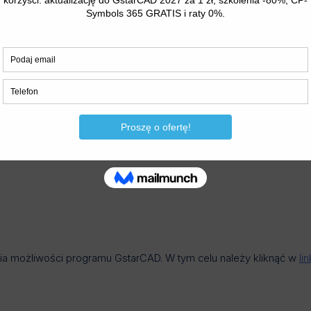
a możliwości programu GstarCAD. W tym celu należy kliknąć w
lin