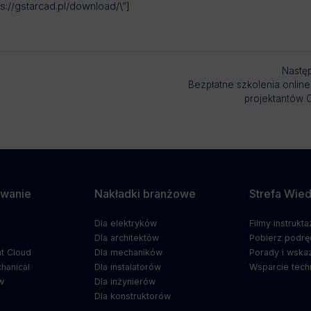
://gstarcad.pl/download/\”]
Nastę
Bezpłatne szkolenia online
projektantów 
wanie
Nakładki branżowe
Strefa Wie
Dla elektryków
Filmy instrukt
5
Dla architektów
Pobierz podrę
t Cloud
Dla mechaników
Porady i wska
hanical
Dla instalatorów
Wsparcie tech
w
Dla inżynierów
Dla konstruktorów