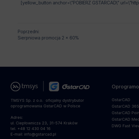
[yellow_button anchor=\”POBIERZ GSTARCAD\” url=\”https
Poprzedni:
Sierpniowa promocja 2 x 60%
Oprogramo
GstarCAD
TMSYS Sp. z o.o. ­ oficjalny dystrybutor
oprogramowania GstarCAD w Polsce
GstarCAD 36
GstarCAD Poin
Adres:
GstarCAD Mec
ul. Ciepłownicza 23, 31-574 Kraków
DWG Fast Vie
tel. +48 12 430 04 16
E-mail: info@gstarcad.pl