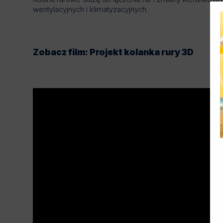
wentylacyjnych i klimatyzacyjnych.
Zobacz film: Projekt kolanka rury 3D