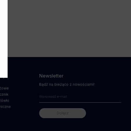
pny:
 dla
cja!
dzy
Newsletter
Bądź na bieżąco z nowościami!
ażowe
cznik
zówki
niczne