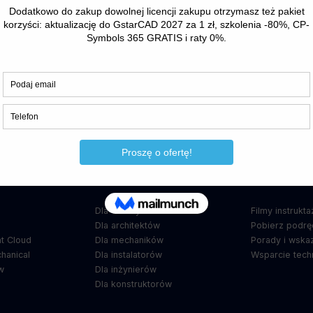
Nastę
e-CAD 14: Nowa wersja nakładek
budownictwa – darmowa aktualiza
wanie
Nakładki branżowe
Strefa Wie
Dla elektryków
Filmy instrukt
5
Dla architektów
Pobierz podrę
t Cloud
Dla mechaników
Porady i wska
hanical
Dla instalatorów
Wsparcie tech
w
Dla inżynierów
Dla konstruktorów