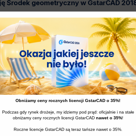
cję Środek geometryczny w GstarCAD 201
nego przetestowania możliwości programu
ttps://gstarcad.pl/download/\”]