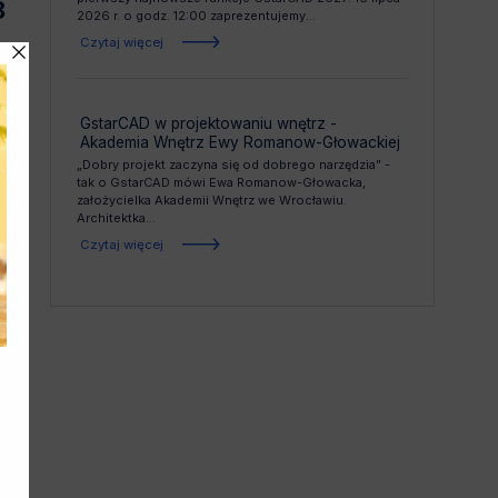
8
2026 r. o godz. 12:00 zaprezentujemy...
Czytaj więcej
GstarCAD w projektowaniu wnętrz -
Akademia Wnętrz Ewy Romanow-Głowackiej
„Dobry projekt zaczyna się od dobrego narzędzia” -
tak o GstarCAD mówi Ewa Romanow-Głowacka,
założycielka Akademii Wnętrz we Wrocławiu.
Architektka...
Czytaj więcej