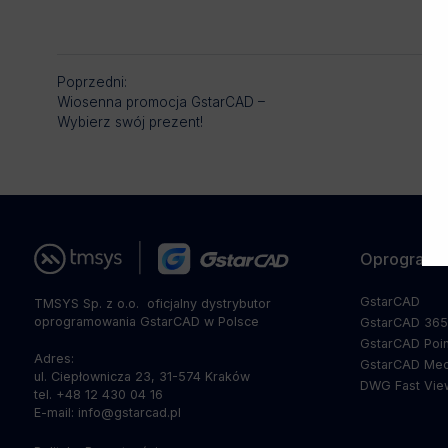
Poprzedni:
Wiosenna promocja GstarCAD –
Wybierz swój prezent!
Oprogramo
GstarCAD
TMSYS Sp. z o.o. ­ oficjalny dystrybutor
oprogramowania GstarCAD w Polsce
GstarCAD 36
GstarCAD Poin
Adres:
GstarCAD Mec
ul. Ciepłownicza 23, 31-574 Kraków
DWG Fast Vie
tel. +48 12 430 04 16
E-mail: info@gstarcad.pl