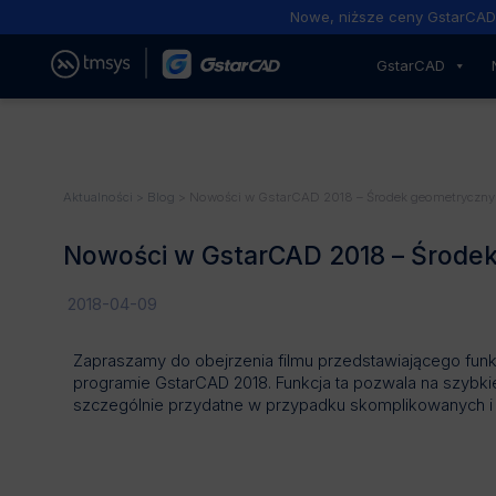
Nowe, niższe ceny GstarCAD
GstarCAD
Aktualności
>
Blog
> Nowości w GstarCAD 2018 – Środek geometryczny
Nowości w GstarCAD 2018 – Środe
2018-04-09
Zapraszamy do obejrzenia filmu przedstawiającego fun
programie GstarCAD 2018. Funkcja ta pozwala na szybki
szczególnie przydatne w przypadku skomplikowanych i 