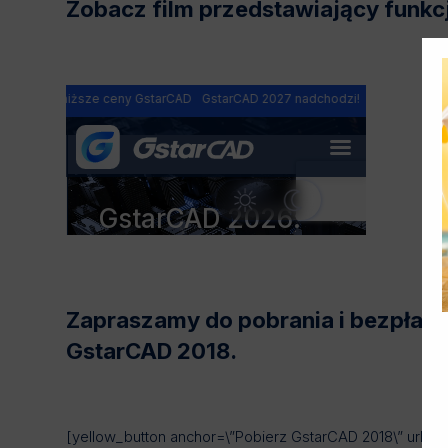
Zobacz film przedstawiający funk
Zapraszamy do pobrania i bezpłat
GstarCAD 2018.
[yellow_button anchor=\”Pobierz GstarCAD 2018\” url=\”h