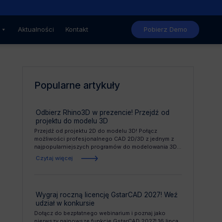
Aktualności
Kontakt
Pobierz Demo
Popularne artykuły
Odbierz Rhino3D w prezencie! Przejdź od
projektu do modelu 3D
Przejdź od projektu 2D do modelu 3D! Połącz
możliwości profesjonalnego CAD 2D/3D z jednym z
najpopularniejszych programów do modelowania 3D...
Czytaj więcej
Wygraj roczną licencję GstarCAD 2027! Weź
udział w konkursie
Dołącz do bezpłatnego webinarium i poznaj jako
pierwszy najnowsze funkcje GstarCAD 2027! 16 lipca