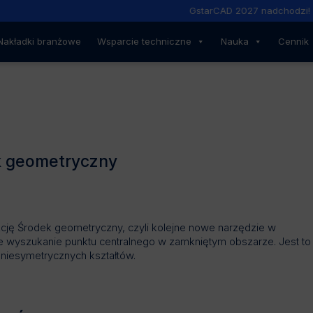
GstarCAD 2027 nadchodzi!
Nakładki branżowe
Wsparcie techniczne
Nauka
Cennik
k geometryczny
kcję Środek geometryczny,
czyli kolejne nowe narzędzie w
e wyszukanie punktu centralnego w zamkniętym obszarze. Jest to
niesymetrycznych kształtów.