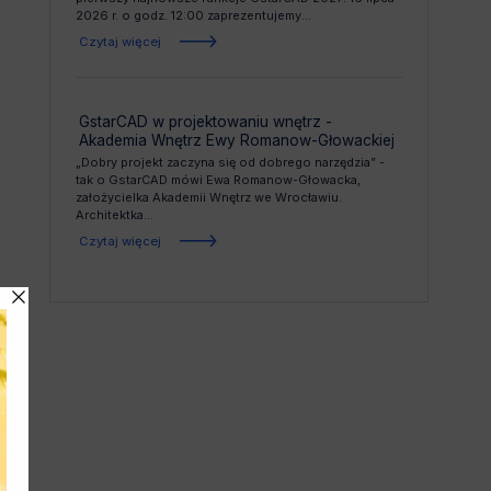
2026 r. o godz. 12:00 zaprezentujemy...
Czytaj więcej
GstarCAD w projektowaniu wnętrz -
Akademia Wnętrz Ewy Romanow-Głowackiej
„Dobry projekt zaczyna się od dobrego narzędzia” -
tak o GstarCAD mówi Ewa Romanow-Głowacka,
założycielka Akademii Wnętrz we Wrocławiu.
Architektka...
Czytaj więcej