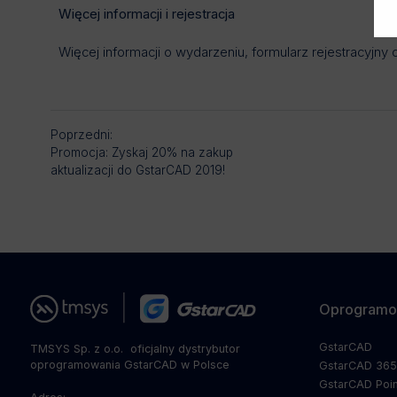
Więcej informacji i rejestracja
Więcej informacji o wydarzeniu, formularz rejestracyjny 
Poprzedni:
Promocja: Zyskaj 20% na zakup
aktualizacji do GstarCAD 2019!
Oprogramo
GstarCAD
TMSYS Sp. z o.o. ­ oficjalny dystrybutor
oprogramowania GstarCAD w Polsce
GstarCAD 36
GstarCAD Poin