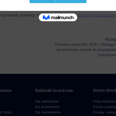
oraz tematy prelekcji na stronie:
https://allbim.pl/forum-konstrukcji/
Nastę
Premiera GstarCAD 2019 – Obsługa
i przełomowy system do projektow
zespołow
wanie
Nakładki branżowe
Strefa Wie
Dla elektryków
Filmy instrukt
5
Dla architektów
Pobierz podrę
t Cloud
Dla mechaników
Porady i wska