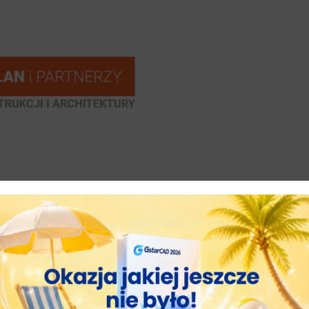
 – Forum konstrukcji i architektury
. Jest to cykl
bezpłatnych
ą najnowsze wersje programów CAD/BIM dla inżynierów