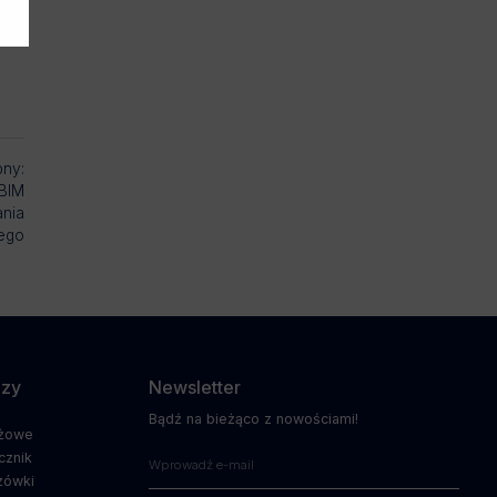
pny:
 BIM
ania
ego
dzy
Newsletter
Bądź na bieżąco z nowościami!
ażowe
cznik
zówki