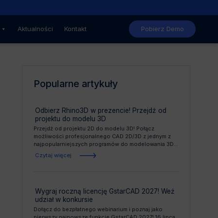
Nowe, niższe ceny GstarCAD
Aktualności
Kontakt
Pobierz Demo
Popularne artykuły
m
Odbierz Rhino3D w prezencie! Przejdź od
projektu do modelu 3D
Przejdź od projektu 2D do modelu 3D! Połącz
możliwości profesjonalnego CAD 2D/3D z jednym z
najpopularniejszych programów do modelowania 3D...
Czytaj więcej
Wygraj roczną licencję GstarCAD 2027! Weź
udział w konkursie
Dołącz do bezpłatnego webinarium i poznaj jako
pierwszy najnowsze funkcje GstarCAD 2027! 16 lipca