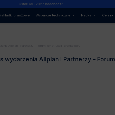
GstarCAD 2027 nadchodzi!
Nakładki branżowe
Wsparcie techniczne
Nauka
Cennik
ia Allplan i Partnerzy – Forum konstrukcji i architektury
 wydarzenia Allplan i Partnerzy – Foru