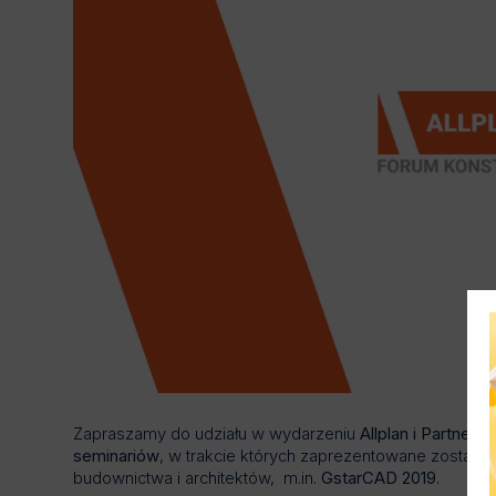
Zapraszamy do udziału w wydarzeniu
Allplan i Partnerzy
seminariów
, w trakcie których zaprezentowane zostan
budownictwa i architektów, m.in.
GstarCAD 2019
.