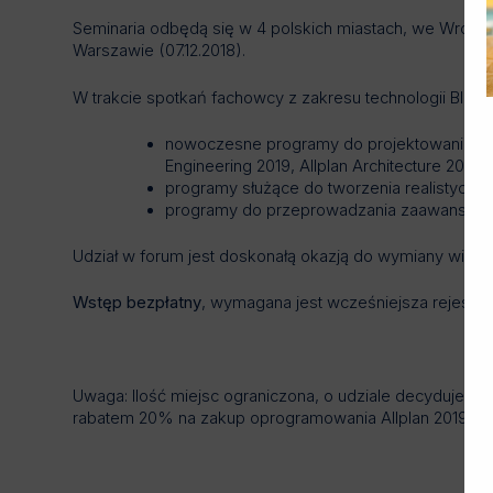
Seminaria odbędą się w 4 polskich miastach, we Wrocławiu
Warszawie (07.12.2018).
W trakcie spotkań fachowcy z zakresu technologii BIM p
nowoczesne programy do projektowania konst
Engineering 2019, Allplan Architecture 2019)
programy służące do tworzenia realistycznyc
programy do przeprowadzania zaawansowanyc
Udział w forum jest doskonałą okazją do wymiany wiedz
Wstęp bezpłatny
, wymagana jest wcześniejsza rejestrac
Uwaga: Ilość miejsc ograniczona, o udziale decyduje ko
rabatem 20% na zakup oprogramowania Allplan 2019 i G