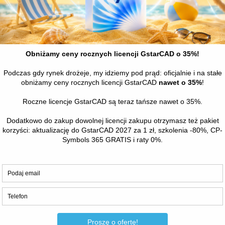
 (16.11.2018), Katowicach (23.11.2018), Krakowie (30.11.2018 oraz 
rzedstawią:
rukcji i obiektów architektonicznych (m.in.
GstarCAD 2019
, Allp
h wizualizacji (m.in. Lumion 9)
h analiz konstrukcji budowlanych (m.in. SCIA Engineer).
y, doświadczeń oraz najlepszych praktyk projektowych.
ja elektroniczna.
Link do formularza >
lejność zapisu. Każdy uczestnik wydarzenia otrzyma voucher z
starCAD 2019.