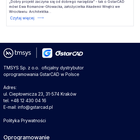
„Dobry projekt zaczyna się od dobrego narzędzia” - tak o GstarCAD
mówi Ewa Romanow-Głowacka, założycielka Akademii Wnętrz we
Wrocławiu. Architektka...
Czytaj więcej
TMSYS Sp. z o.o. ­ oficjalny dystrybutor
oprogramowania GstarCAD w Polsce
Adres:
ul. Ciepłownicza 23, 31-574 Kraków
tel. +48 12 430 04 16
E-mail: info@gstarcad.pl
Polityka Prywatności
Oprogramowanie