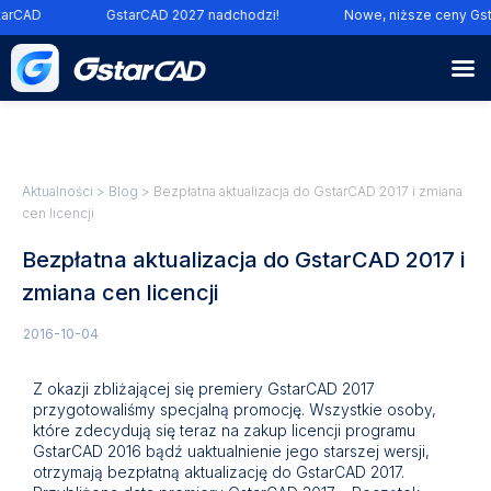
arCAD
GstarCAD 2027 nadchodzi!
Nowe, niższe ceny Gst
Aktualności
>
Blog
> Bezpłatna aktualizacja do GstarCAD 2017 i zmiana
cen licencji
Bezpłatna aktualizacja do GstarCAD 2017 i
zmiana cen licencji
2016-10-04
Z okazji zbliżającej się premiery GstarCAD 2017
przygotowaliśmy specjalną promocję. Wszystkie osoby,
które zdecydują się teraz na zakup
licencji programu
GstarCAD 2016 bądź uaktualnienie jego starszej wersji,
otrzymają bezpłatną aktualizację do GstarCAD 2017.