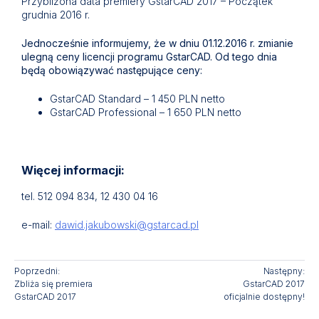
Przybliżona data premiery GstarCAD 2017 – Początek
grudnia 2016 r.
Jednocześnie informujemy, że w dniu 01.12.2016 r. zmianie
ulegną ceny licencji programu GstarCAD. Od tego dnia
będą obowiązywać następujące ceny:
GstarCAD Standard – 1 450 PLN netto
GstarCAD Professional – 1 650 PLN netto
Więcej informacji:
tel. 512 094 834, 12 430 04 16
e-mail:
dawid.jakubowski@gstarcad.pl
Poprzedni:
Następny:
Zbliża się premiera
GstarCAD 2017
GstarCAD 2017
oficjalnie dostępny!